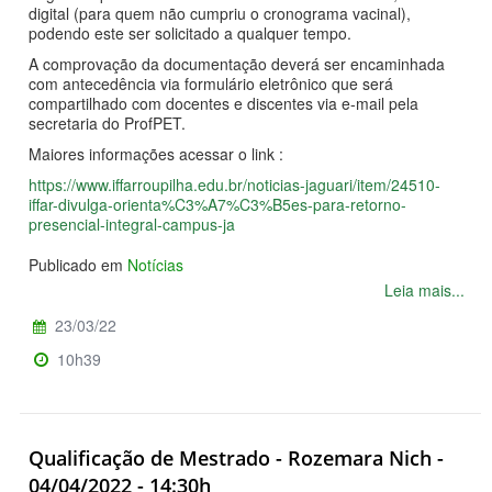
digital (para quem não cumpriu o cronograma vacinal),
podendo este ser solicitado a qualquer tempo.
A comprovação da documentação deverá ser encaminhada
com antecedência via formulário eletrônico que será
compartilhado com docentes e discentes via e-mail pela
secretaria do ProfPET.
Maiores informações acessar o link :
https://www.iffarroupilha.edu.br/noticias-jaguari/item/24510-
iffar-divulga-orienta%C3%A7%C3%B5es-para-retorno-
presencial-integral-campus-ja
Publicado em
Notícias
Leia mais...
23/03/22
10h39
Qualificação de Mestrado - Rozemara Nich -
04/04/2022 - 14:30h