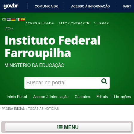
COMUNICA BR
ACESSO À INFORMAÇÃO
PARTI
IR
PARA
ACESSIBILIDADE
ALTO CONTRASTE
VLIBRAS
O
IFFar
CONTEÚDO
Instituto Federal
Farroupilha
MINISTÉRIO DA EDUCAÇÃO
Início Portal
Acesso à Informação
Contatos
Editais
Licitações
PÁGINA INICIAL
>
TODAS AS NOTICIAS
MENU