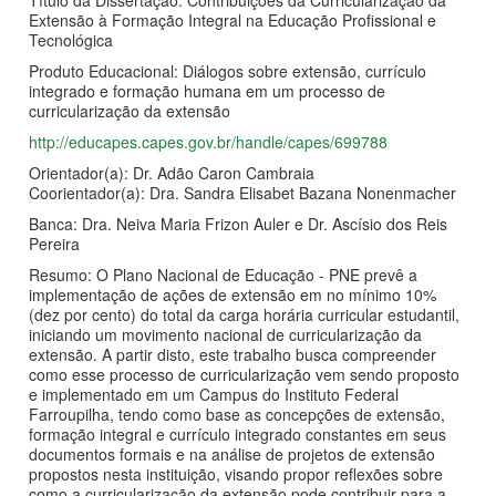
Título da Dissertação: Contribuições da Curricularização da
Extensão à Formação Integral na Educação Profissional e
Tecnológica
Produto Educacional: Diálogos sobre extensão, currículo
integrado e formação humana em um processo de
curricularização da extensão
http://educapes.capes.gov.br/handle/capes/699788
Orientador(a): Dr. Adão Caron Cambraia
Coorientador(a): Dra. Sandra Elisabet Bazana Nonenmacher
Banca: Dra. Neiva Maria Frizon Auler e Dr. Ascísio dos Reis
Pereira
Resumo: O Plano Nacional de Educação - PNE prevê a
implementação de ações de extensão em no mínimo 10%
(dez por cento) do total da carga horária curricular estudantil,
iniciando um movimento nacional de curricularização da
extensão. A partir disto, este trabalho busca compreender
como esse processo de curricularização vem sendo proposto
e implementado em um Campus do Instituto Federal
Farroupilha, tendo como base as concepções de extensão,
formação integral e currículo integrado constantes em seus
documentos formais e na análise de projetos de extensão
propostos nesta instituição, visando propor reflexões sobre
como a curricularização da extensão pode contribuir para a