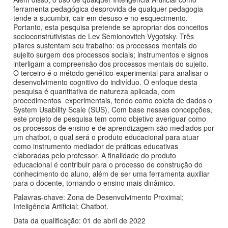
ferramenta pedagógica desprovida de qualquer pedagogia
tende a sucumbir, cair em desuso e no esquecimento.
Portanto, esta pesquisa pretende se apropriar dos conceitos
socioconstrutivistas de Lev Semionovitch Vygotsky. Três
pilares sustentam seu trabalho: os processos mentais do
sujeito surgem dos processos sociais; instrumentos e signos
interligam a compreensão dos processos mentais do sujeito.
O terceiro é o método genético-experimental para analisar o
desenvolvimento cognitivo do indivíduo. O enfoque desta
pesquisa é quantitativa de natureza aplicada, com
procedimentos experimentais, tendo como coleta de dados o
System Usability Scale (SUS). Com base nessas concepções,
este projeto de pesquisa tem como objetivo averiguar como
os processos de ensino e de aprendizagem são mediados por
um chatbot, o qual será o produto educacional para atuar
como instrumento mediador de práticas educativas
elaboradas pelo professor. A finalidade do produto
educacional é contribuir para o processo de construção do
conhecimento do aluno, além de ser uma ferramenta auxiliar
para o docente, tornando o ensino mais dinâmico.
Palavras-chave: Zona de Desenvolvimento Proximal;
Inteligência Artificial; Chatbot.
Data da qualificação: 01 de abril de 2022