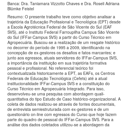
Banca: Dra. Taniamara Vizzotto Chaves e Dra. Roseli Adriana
Blümke Feistel
Resumo: O presente trabalho teve como objetivo analisar a
trajetória da Educação Profissional e Tecnológica (EPT) desde
a Escola Agrotécnica Federal de São Vicente do Sul (EAF
SVS), até o Instituto Federal Farroupilha Campus São Vicente
do Sul (IFFar-Campus SVS) a partir do Curso Técnico em
Agropecuária. Buscou-se a realização de um resgate histórico
no decorrer do período de 1995 a 2009, identificando na
concepção de ex-gestores os desafios e fatos marcantes; e
junto aos egressos, atuais servidores do IFFar-Campus SVS,
a importância da instituição em sua trajetória formativa
pessoal e profissional. No referencial teórico foi
contextualizada historicamente a EPT, as EAFs, os Centros
Federais de Educação Tecnológica (Cefets) até a atual
institucionalidade IFFar-Campus SVS e a constituição do
Curso Técnico em Agropecuária Integrado. Para isso,
desenvolveu-se uma pesquisa com abordagem quali-
quantitativa do tipo Estudo de Caso histórico-organizacional. A
coleta de dados realizou-se através de fontes documentais,
de entrevista semiestruturada com ex-gestores e de um
questionário on-line com egressos do Curso que hoje fazem
parte do quadro de pessoal do IFFar-Campus SVS. Para a
análise dos dados coletados utilizou-se a abordagem da