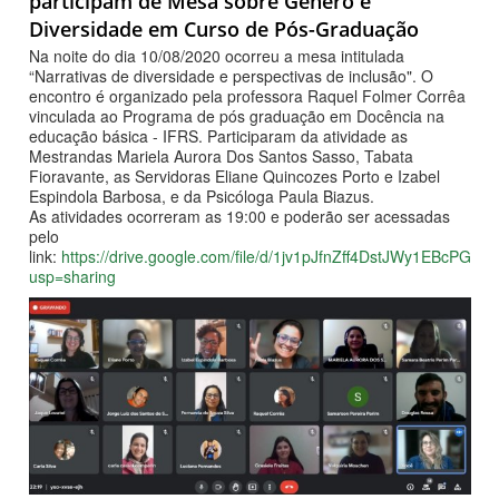
participam de Mesa sobre Gênero e
Diversidade em Curso de Pós-Graduação
Na noite do dia 10/08/2020 ocorreu a mesa intitulada
“Narrativas de diversidade e perspectivas de inclusão". O
encontro é organizado pela professora Raquel Folmer Corrêa
vinculada ao Programa de pós graduação em Docência na
educação básica - IFRS. Participaram da atividade as
Mestrandas Mariela Aurora Dos Santos Sasso, Tabata
Fioravante, as Servidoras Eliane Quincozes Porto e Izabel
Espindola Barbosa, e da Psicóloga Paula Biazus.
As atividades ocorreram as 19:00 e poderão ser acessadas
pelo
link:
https://drive.google.com/file/d/1jv1pJfnZff4DstJWy1EBcPG1
usp=sharing