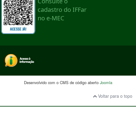
Desenvolvido com o CMS de código aberto
Joomla
Voltar para o topo