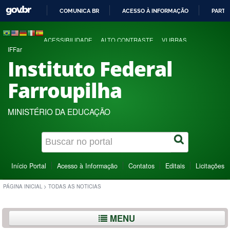
COMUNICA BR
ACESSO À INFORMAÇÃO
PARTI
IR
PARA
ACESSIBILIDADE
ALTO CONTRASTE
VLIBRAS
O
IFFar
CONTEÚDO
Instituto Federal
Farroupilha
MINISTÉRIO DA EDUCAÇÃO
Início Portal
Acesso à Informação
Contatos
Editais
Licitações
PÁGINA INICIAL
>
TODAS AS NOTICIAS
MENU