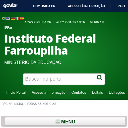
COMUNICA BR
ACESSO À INFORMAÇÃO
PARTI
IR
PARA
ACESSIBILIDADE
ALTO CONTRASTE
VLIBRAS
O
IFFar
CONTEÚDO
Instituto Federal
Farroupilha
MINISTÉRIO DA EDUCAÇÃO
Início Portal
Acesso à Informação
Contatos
Editais
Licitações
PÁGINA INICIAL
>
TODAS AS NOTICIAS
MENU