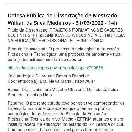
Defesa Pública de Dissertação de Mestrado -
Willian da Silva Medeiros - 31/03/2022 - 14h
Título da Dissertação: TRAJETOS FORMATIVOS E SABERES
DOCENTES: RESSIGNIFICANDO A DOCÊNCIA DE BIOLOGIA
NA EDUCAÇÃO PROFISSIONAL E TECNOLÓGICA
Produto Educacional: O professor de biologia e a Educação
Profissional e Tecnológica: uma proposta de ambiente virtual
para (re)construção coletiva de saberes
http://educapes.capes.gov.br/handle/capes/700568
Orientador(a): Dr. Vantoir Roberto Brancher
Coorientador(a): Dra. Neiva Maria Frizon Auler
Banca: Dra. Taniamara Vizzotto Chaves e Dr. Luiz Caldeira
Brant de Tolentino Neto
Resumo: O presente estudo teve por objetivo compreender os
trajetos formativos e os saberes que orientam a prática
pedagógica de professores de Biologia da Educação
Profissional Técnica de nível Médio - EPTNM atuantes em um
instituto federal de educação no estado do Rio Grande do Sul.
Com base nisso, buscamos investigar as formas como a