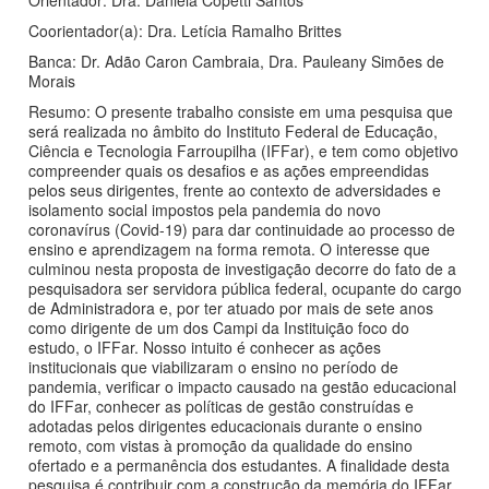
Coorientador(a): Dra. Letícia Ramalho Brittes
Banca: Dr. Adão Caron Cambraia, Dra. Pauleany Simões de
Morais
Resumo: O presente trabalho consiste em uma pesquisa que
será realizada no âmbito do Instituto Federal de Educação,
Ciência e Tecnologia Farroupilha (IFFar), e tem como objetivo
compreender quais os desafios e as ações empreendidas
pelos seus dirigentes, frente ao contexto de adversidades e
isolamento social impostos pela pandemia do novo
coronavírus (Covid-19) para dar continuidade ao processo de
ensino e aprendizagem na forma remota. O interesse que
culminou nesta proposta de investigação decorre do fato de a
pesquisadora ser servidora pública federal, ocupante do cargo
de Administradora e, por ter atuado por mais de sete anos
como dirigente de um dos Campi da Instituição foco do
estudo, o IFFar. Nosso intuito é conhecer as ações
institucionais que viabilizaram o ensino no período de
pandemia, verificar o impacto causado na gestão educacional
do IFFar, conhecer as políticas de gestão construídas e
adotadas pelos dirigentes educacionais durante o ensino
remoto, com vistas à promoção da qualidade do ensino
ofertado e a permanência dos estudantes. A finalidade desta
pesquisa é contribuir com a construção da memória do IFFar,