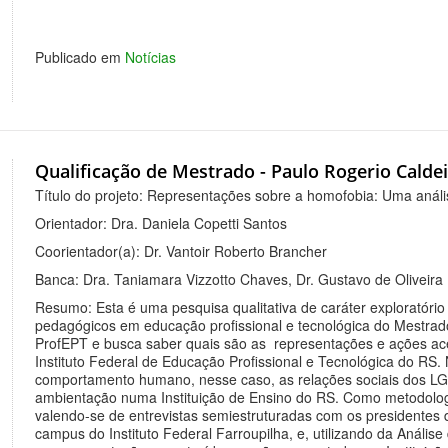
Publicado em
Notícias
Qualificação de Mestrado - Paulo Rogerio Caldei
Título do projeto: Representações sobre a homofobia: Uma aná
Orientador: Dra. Daniela Copetti Santos
Coorientador(a): Dr. Vantoir Roberto Brancher
Banca: Dra. Taniamara Vizzotto Chaves, Dr. Gustavo de Oliveira
Resumo: Esta é uma pesquisa qualitativa de caráter exploratóri
pedagógicos em educação profissional e tecnológica do Mestrad
ProfEPT e busca saber quais são as representações e ações a
Instituto Federal de Educação Profissional e Tecnológica do RS
comportamento humano, nesse caso, as relações sociais dos L
ambientação numa Instituição de Ensino do RS. Como metodologi
valendo-se de entrevistas semiestruturadas com os presidentes 
campus do Instituto Federal Farroupilha, e, utilizando da Análi