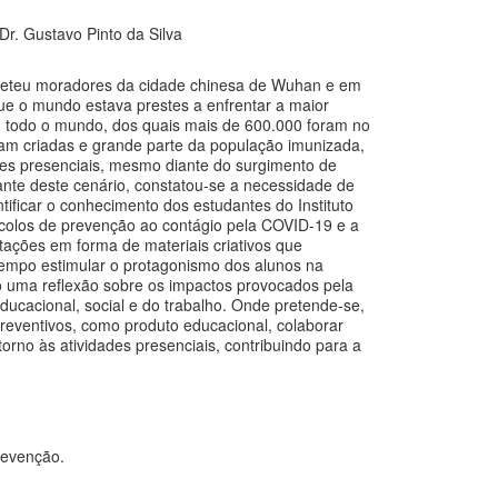
Dr. Gustavo Pinto da Silva
meteu moradores da cidade chinesa de Wuhan e em
e o mundo estava prestes a enfrentar a maior
em todo o mundo, dos quais mais de 600.000 foram no
ram criadas e grande parte da população imunizada,
ades presenciais, mesmo diante do surgimento de
nte deste cenário, constatou-se a necessidade de
ntificar o conhecimento dos estudantes do Instituto
ocolos de prevenção ao contágio pela COVID-19 e a
ntações em forma de materiais criativos que
tempo estimular o protagonismo dos alunos na
uma reflexão sobre os impactos provocados pela
ducacional, social e do trabalho. Onde pretende-se,
preventivos, como produto educacional, colaborar
rno às atividades presenciais, contribuindo para a
revenção.