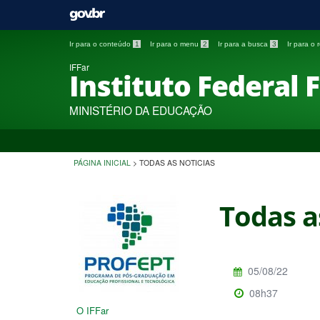
Ir para o conteúdo
1
Ir para o menu
2
Ir para a busca
3
Ir para o
IFFar
Instituto Federal 
MINISTÉRIO DA EDUCAÇÃO
PÁGINA INICIAL
>
TODAS AS NOTICIAS
Todas a
05/08/22
08h37
O IFFar