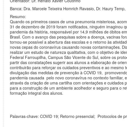
Orientador: Dr. Renato Xavier Coutinho
Banca: Dra. Marcele Teixeira Homrich Ravasio, Dr. Haury Temp, 
Resumo:
Quando os primeiros casos de uma pneumonia misteriosa, aco
31 de dezembro de 2019 foram notificados, ninguém imaginou qu
pandemia da história, responsável por 14,9 milhões de óbitos 
Brasil. Com o avanço das pesquisas sobre a doença, vacinas fo
tornou-se possível a abertura das escolas e o retorno às ativid
novas cepas do coronavírus causando novas contaminações. Dia
realizar um estudo de natureza qualitativa, com o objetivo de ide
Federal Farroupilha, Campus São Vicente do Sul, sobre os prot
partir das constatações sugerir aos alunos a elaboração de orie
contribuirão para reforçar os cuidados preventivos e ao mesmo 
divulgação das medidas de prevenção à COVID 19, promovendo 
pandemia causada pelo novo coronavírus no contexto familiar, e
através da criação de uma cartilha com orientações e cuidados 
para a construção de um ambiente acolhedor e seguro para o reto
formação integral dos alunos.
Palavras-chave: COVID 19; Retorno presencial; Protocolos de p