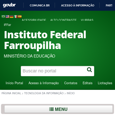
COMUNICA BR
ACESSO À INFORMAÇÃO
PARTI
IR
PARA
ACESSIBILIDADE
ALTO CONTRASTE
VLIBRAS
O
IFFar
CONTEÚDO
Instituto Federal
Farroupilha
MINISTÉRIO DA EDUCAÇÃO
Início Portal
Acesso à Informação
Contatos
Editais
Licitações
PÁGINA INICIAL
>
TECNOLOGIA DA INFORMAÇÃO
>
INÍCIO
MENU