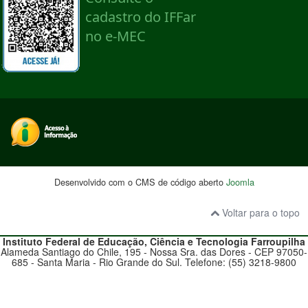
Desenvolvido com o CMS de código aberto
Joomla
Voltar para o topo
Instituto Federal de Educação, Ciência e Tecnologia
Farroupilha
Alameda Santiago do Chile, 195 - Nossa Sra. das Dores - CEP 97050-
685 - Santa Maria - Rio Grande do Sul. Telefone: (55) 3218-9800