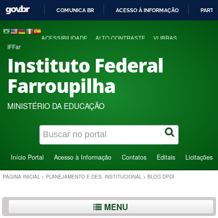
COMUNICA BR
ACESSO À INFORMAÇÃO
PARTI
IR
PARA
ACESSIBILIDADE
ALTO CONTRASTE
VLIBRAS
O
IFFar
CONTEÚDO
Instituto Federal
Farroupilha
MINISTÉRIO DA EDUCAÇÃO
Início Portal
Acesso à Informação
Contatos
Editais
Licitações
PÁGINA INICIAL
>
PLANEJAMENTO E DES. INSTITUCIONAL
>
BLOG DPDI
MENU