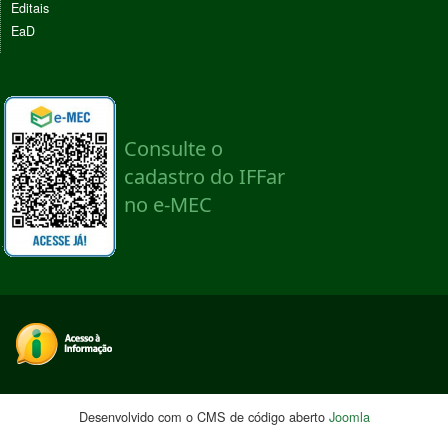
Editais
EaD
Desenvolvido com o CMS de código aberto
Joomla