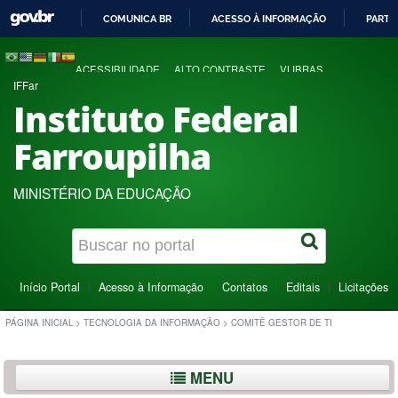
COMUNICA BR
ACESSO À INFORMAÇÃO
PARTI
IR
PARA
ACESSIBILIDADE
ALTO CONTRASTE
VLIBRAS
O
IFFar
CONTEÚDO
Instituto Federal
Farroupilha
MINISTÉRIO DA EDUCAÇÃO
Início Portal
Acesso à Informação
Contatos
Editais
Licitações
PÁGINA INICIAL
>
TECNOLOGIA DA INFORMAÇÃO
>
COMITÊ GESTOR DE TI
MENU