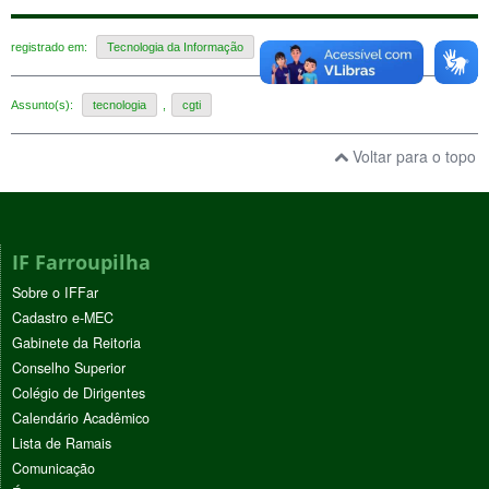
registrado em:
Tecnologia da Informação
Assunto(s):
tecnologia
,
cgti
Voltar para o topo
IF Farroupilha
Sobre o IFFar
Cadastro e-MEC
Gabinete da Reitoria
Conselho Superior
Colégio de Dirigentes
Calendário Acadêmico
Lista de Ramais
Comunicação