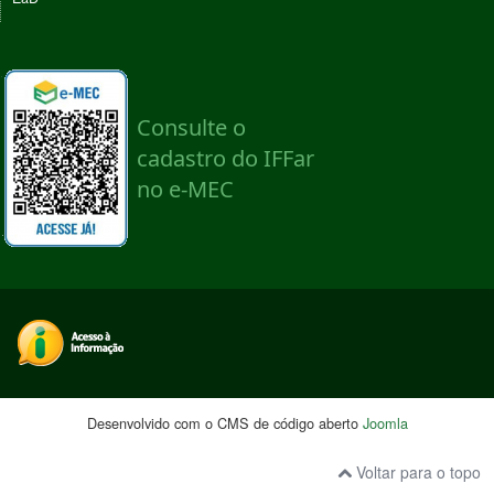
Desenvolvido com o CMS de código aberto
Joomla
Voltar para o topo