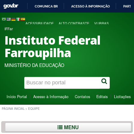
COMUNICA BR
ACESSO À INFORMAÇÃO
PARTI
IR
PARA
ACESSIBILIDADE
ALTO CONTRASTE
VLIBRAS
O
IFFar
CONTEÚDO
Instituto Federal
Farroupilha
MINISTÉRIO DA EDUCAÇÃO
Início Portal
Acesso à Informação
Contatos
Editais
Licitações
PÁGINA INICIAL
>
EQUIPE
MENU