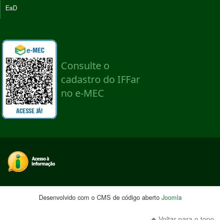
EaD
Desenvolvido com o CMS de código aberto
Joomla
Voltar para o topo