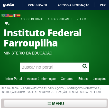
COMUNICA BR
ACESSO À INFORMAÇÃO
PARTI
IR
PARA
ACESSIBILIDADE
ALTO CONTRASTE
VLIBRAS
O
IFFar
CONTEÚDO
Instituto Federal
Farroupilha
MINISTÉRIO DA EDUCAÇÃO
Início Portal
Acesso à Informação
Contatos
Editais
Licitações
PÁGINA INICIAL
>
REGULAMENTOS E LEGISLAÇÕES
>
INSTRUÇÕES NORMATIVAS
>
INSTRUÇÃO NORMATIVA IFFAR Nº 04/2025 - UTILIZAÇÃO DO NOME SOCIAL NO IFFAR
MENU