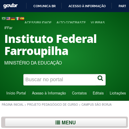
COMUNICA BR
ACESSO À INFORMAÇÃO
PARTI
IR
PARA
ACESSIBILIDADE
ALTO CONTRASTE
VLIBRAS
O
IFFar
CONTEÚDO
Instituto Federal
Farroupilha
MINISTÉRIO DA EDUCAÇÃO
Início Portal
Acesso à Informação
Contatos
Editais
Licitações
PÁGINA INICIAL
>
PROJETO PEDAGÓGICO DE CURSO
>
CAMPUS SÃO BORJA
MENU