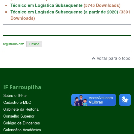
Técnico em Logística Subsequente
(5745 Downloads)
Técnico em Logística Subsequente (a partir de 2020)
(3391
Downloads)
registrado em:
Ensino
Voltar para o topo
IF Farroupilha
Sobre o IFFar
Cadastro e-MEC
Gabinete da Reitoria
Conselho Superior
Colégio de Dirigentes
Calendário Acadêmico