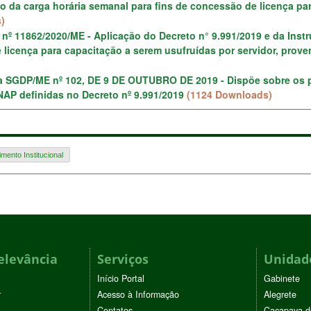
lo da carga horária semanal para fins de concessão de licença par
)
 nº 11862/2020/ME - Aplicação do Decreto n° 9.991/2019 e da Instr
e licença para capacitação a serem usufruídas por servidor, prov
ta SGDP/ME nº 102, DE 9 DE OUTUBRO DE 2019 - Dispõe sobre os 
NAP definidas no Decreto nº 9.991/2019
(1124 Downloads)
mento Institucional
elevância
Serviços
Unidade
Início Portal
Gabinete
r
Acesso à Informação
Alegrete
Contatos
Caçapava d