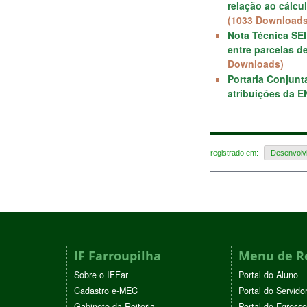
relação ao cálcu
(1033 Downloads
Nota Técnica SEI
entre parcelas d
Downloads)
Portaria Conjun
atribuições da E
registrado em:
Desenvolvi
IF Farroupilha
Menu de R
Sobre o IFFar
Portal do Aluno
Cadastro e-MEC
Portal do Servido
Gabinete da Reitoria
Portal do Egresso