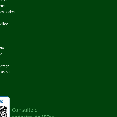
riel
Westphalen
tilhos
sto
lo
onzaga
 do Sul