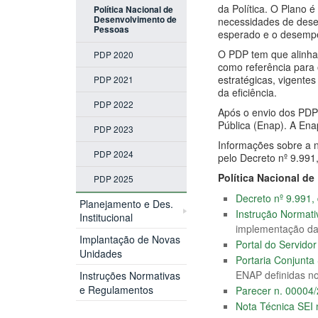
da Política. O Plano 
Política Nacional de
Desenvolvimento de
necessidades de dese
Pessoas
esperado e o desempe
O PDP tem que alinhar
PDP 2020
como referência para 
estratégicas, vigente
PDP 2021
da eficiência.
PDP 2022
Após o envio dos PDP
Pública (Enap). A Ena
PDP 2023
Informações sobre a 
PDP 2024
pelo Decreto nº 9.991
Política Nacional d
PDP 2025
Decreto nº 9.991,
Planejamento e Des.
Instrução Normat
Institucional
implementação d
Implantação de Novas
Portal do Servidor
Unidades
Portaria Conjun
ENAP definidas no
Instruções Normativas
e Regulamentos
Parecer n. 0000
Nota Técnica SEI