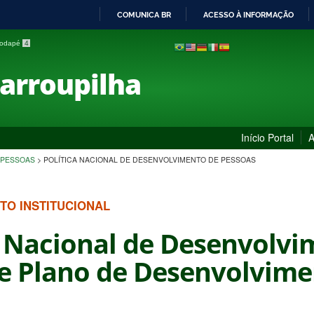
COMUNICA BR
ACESSO À INFORMAÇÃO
IR
 rodapé
4
PARA
O
Farroupilha
CONTEÚDO
Início Portal
A
 PESSOAS
>
POLÍTICA NACIONAL DE DESENVOLVIMENTO DE PESSOAS
TO INSTITUCIONAL
a Nacional de Desenvolvi
e Plano de Desenvolvime