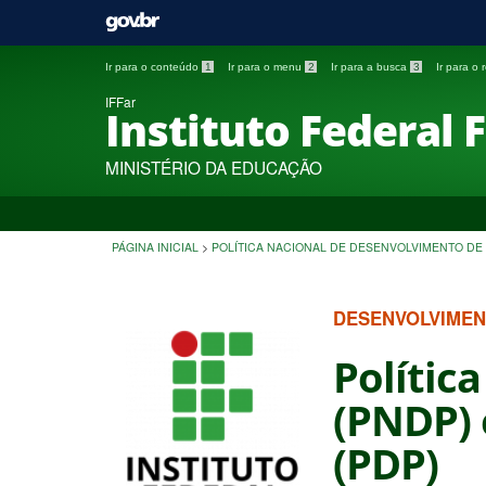
Ir para o conteúdo
1
Ir para o menu
2
Ir para a busca
3
Ir para o
IFFar
Instituto Federal 
MINISTÉRIO DA EDUCAÇÃO
PÁGINA INICIAL
>
POLÍTICA NACIONAL DE DESENVOLVIMENTO DE
DESENVOLVIMEN
Polític
(PNDP) 
(PDP)