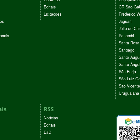
Editais
CR São Gab
Licitações
Frederico 
vos
Jaguari
Júlio de Cas
ionais
Panambi
Santa Rosa
Santiago
Santo Augu
Santo Ânge
São Borja
São Luiz G
São Vicente
Uruguaiana
ais
RSS
Noticias
Editais
EaD