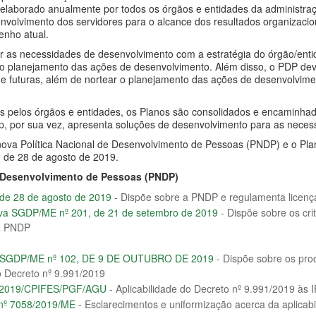
é elaborado anualmente por todos os órgãos e entidades da administraçã
nvolvimento dos servidores para o alcance dos resultados organizaci
nho atual.
 as necessidades de desenvolvimento com a estratégia do órgão/entida
o planejamento das ações de desenvolvimento. Além disso, o PDP deve
s e futuras, além de nortear o planejamento das ações de desenvolvim
s pelos órgãos e entidades, os Planos são consolidados e encaminha
p, por sua vez, apresenta soluções de desenvolvimento para as necess
nova Política Nacional de Desenvolvimento de Pessoas (PNDP) e o Pla
, de 28 de agosto de 2019.
e Desenvolvimento de Pessoas (PNDP)
 de 28 de agosto de 2019
- Dispõe sobre a PNDP e regulamenta licenç
iva SGDP/ME nº 201, de 21 de setembro de 2019
- Dispõe sobre os cri
a PNDP
ta SGDP/ME nº 102, DE 9 DE OUTUBRO DE 2019
- Dispõe sobre os pro
 Decreto nº 9.991/2019
4/2019/CPIFES/PGF/AGU
- Aplicabilidade do Decreto nº 9.991/2019 às 
 nº 7058/2019/ME
- Esclarecimentos e uniformização acerca da aplicab