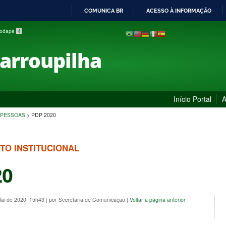
COMUNICA BR
ACESSO À INFORMAÇÃO
IR
 rodapé
4
PARA
O
Farroupilha
CONTEÚDO
Início Portal
A
 PESSOAS
>
PDP 2020
TO INSTITUCIONAL
20
Mai de 2020, 15h43
|
por Secretaria de Comunicação
|
Voltar à página anterior