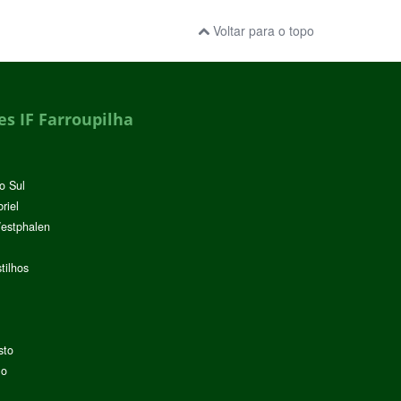
Voltar para o topo
s IF Farroupilha
o Sul
riel
Westphalen
tilhos
sto
lo