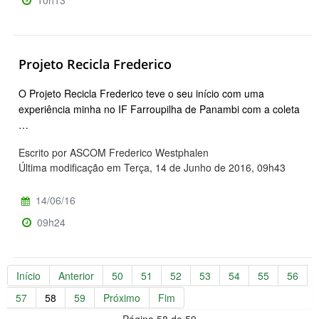
10h13
Projeto Recicla Frederico
O Projeto Recicla Frederico teve o seu início com uma
experiência minha no IF Farroupilha de Panambi com a coleta
…
Escrito por ASCOM Frederico Westphalen
Última modificação em Terça, 14 de Junho de 2016, 09h43
14/06/16
09h24
Início
Anterior
50
51
52
53
54
55
56
57
58
59
Próximo
Fim
Página 58 de 59