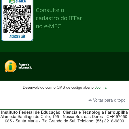
Desenvolvido com o CMS de código aberto
Joomla
Voltar para o topo
Instituto Federal de Educação, Ciência e Tecnologia
Farroupilha
Alameda Santiago do Chile, 195 - Nossa Sra. das Dores - CEP 97050-
685 - Santa Maria - Rio Grande do Sul. Telefone: (55) 3218-9800