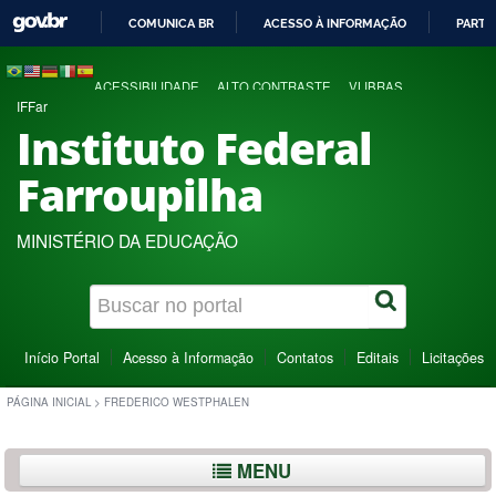
COMUNICA BR
ACESSO À INFORMAÇÃO
PARTI
IR
PARA
ACESSIBILIDADE
ALTO CONTRASTE
VLIBRAS
O
IFFar
CONTEÚDO
Instituto Federal
Farroupilha
MINISTÉRIO DA EDUCAÇÃO
Início Portal
Acesso à Informação
Contatos
Editais
Licitações
PÁGINA INICIAL
>
FREDERICO WESTPHALEN
MENU