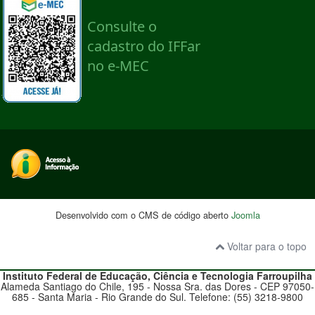
Desenvolvido com o CMS de código aberto
Joomla
Voltar para o topo
Instituto Federal de Educação, Ciência e Tecnologia
Farroupilha
Alameda Santiago do Chile, 195 - Nossa Sra. das Dores - CEP 97050-
685 - Santa Maria - Rio Grande do Sul. Telefone: (55) 3218-9800