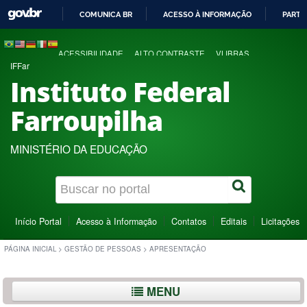
COMUNICA BR
ACESSO À INFORMAÇÃO
PARTI
IR
PARA
ACESSIBILIDADE
ALTO CONTRASTE
VLIBRAS
O
IFFar
CONTEÚDO
Instituto Federal
Farroupilha
MINISTÉRIO DA EDUCAÇÃO
Início Portal
Acesso à Informação
Contatos
Editais
Licitações
PÁGINA INICIAL
>
GESTÃO DE PESSOAS
>
APRESENTAÇÃO
MENU