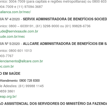
ônico: 3004-7009 (para capitais e regiões metropolitanas) ou 0800 60
004-7009 e (11) 97094-3687
salianca.com.br/mec/
A Nº 4/2020 -
SERVIX ADMINISTRADORA DE BENEFÍCIOS SOCIE
ônico: 0800 – 6039191, (61) 3298-9000 ou (61) 99828-6736
ude@servixsaude.com.br
aude.com.br/mec
A Nº 5/2020 -
ALLCARE ADMINISTRADORA DE BENEFÍCIOS EM 
ônico: 0800 601 1013
003-7767
edenciamento@allcare.com.br
c.com.br
O EM SAÚDE
e Atendimento: 0800 728 8300
e Adesões: (61) 99988 1145
9859 3861
eap.org.br/
O ASSISTENCIAL DOS SERVIDORES DO MINISTÉRIO DA FAZEND