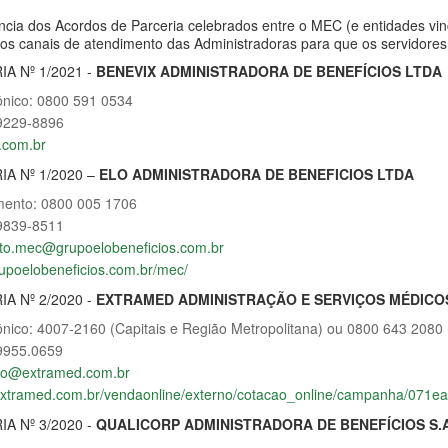
ncia dos Acordos de Parceria celebrados entre o MEC (e entidades vin
dos canais de atendimento das Administradoras para que os servidore
A Nº 1/2021 -
BENEVIX ADMINISTRADORA DE BENEFÍCIOS LTDA
ônico: 0800 591 0534
9229-8896
.com.br
A Nº 1/2020 –
ELO ADMINISTRADORA DE BENEFICIOS LTDA
imento: 0800 005 1706
9839-8511
to.mec@grupoelobeneficios.com.br
rupoelobeneficios.com.br/mec/
A Nº 2/2020 -
EXTRAMED ADMINISTRAÇÃO E SERVIÇOS MÉDICO
ônico: 4007-2160 (Capitais e Região Metropolitana) ou 0800 643 2080
9955.0659
co@extramed.com.br
.extramed.com.br/vendaonline/externo/cotacao_online/campanha/071
A Nº 3/2020 -
QUALICORP ADMINISTRADORA DE BENEFÍCIOS S.