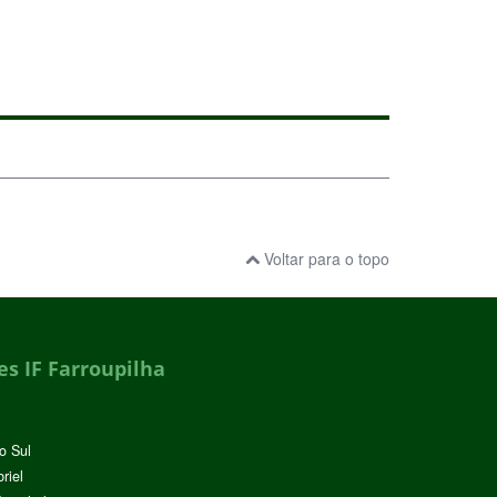
Voltar para o topo
s IF Farroupilha
o Sul
riel