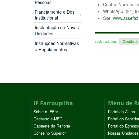
Pessoas
Central Nacional 
WhatsApp: (61) 9
Planejamento e Des.
Institucional
Site:
www.assefaz.
Implantação de Novas
Unidades
registrado em:
Gestão de
Instruções Normativas
e Regulamentos
IF Farroupilha
Menu de R
Sobre o IFFar
Portal do Aluno
Cadastro e-MEC
Portal do Servido
Gabinete da Reitoria
Portal do Egresso
Conselho Superior
Nossas Unidades