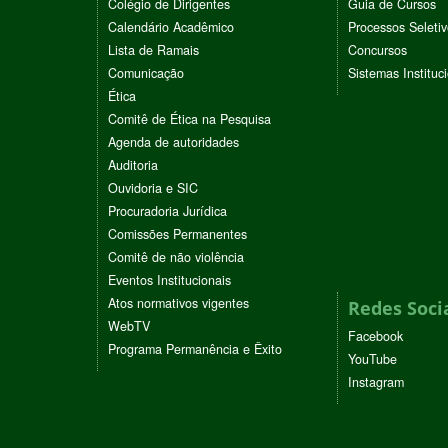
Colégio de Dirigentes
Guia de Cursos
Calendário Acadêmico
Processos Seleti
Lista de Ramais
Concursos
Comunicação
Sistemas Instituc
Ética
Comitê de Ética na Pesquisa
Agenda de autoridades
Auditoria
Ouvidoria e SIC
Procuradoria Jurídica
Comissões Permanentes
Comitê de não violência
Eventos Institucionais
Atos normativos vigentes
Redes Soci
WebTV
Facebook
Programa Permanência e Êxito
YouTube
Instagram