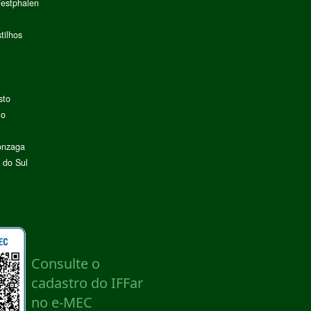
Westphalen
tilhos
sto
lo
onzaga
 do Sul