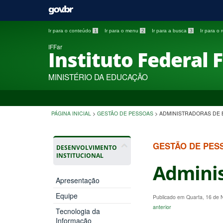
Ir para o conteúdo
1
Ir para o menu
2
Ir para a busca
3
Ir para o
IFFar
Instituto Federal 
MINISTÉRIO DA EDUCAÇÃO
PÁGINA INICIAL
>
GESTÃO DE PESSOAS
>
ADMINISTRADORAS DE B
GESTÃO DE PES
DESENVOLVIMENTO
INSTITUCIONAL
Adminis
Apresentação
Equipe
Publicado em Quarta, 16 de
anterior
Tecnologia da
Informação