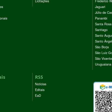
Licitações
Frederico 
vos
Jaguari
Júlio de Cas
ionais
Panambi
Santa Rosa
Santiago
Santo Augu
Santo Ânge
São Borja
São Luiz G
São Vicente
Uruguaiana
ais
RSS
Noticias
Editais
EaD