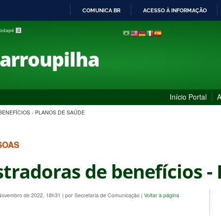
COMUNICA BR
ACESSO À INFORMAÇÃO
IR
 rodapé
4
PARA
O
Farroupilha
CONTEÚDO
Início Portal
A
ENEFÍCIOS - PLANOS DE SAÚDE
SOAS
tradoras de benefícios -
 Novembro de 2022, 18h31
|
por Secretaria de Comunicação
|
Voltar à página