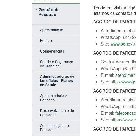
Tendo em vista a vigê
Gestão de
listamos os contatos 
Pessoas
ACORDO DE PARCERI
Apresentação
Atendimento telef
WhatsApp: (27) 9
Equipe
Site:
www.benevix
Competências
ACORDO DE PARCERI
Central de atend
Saúde e Segurança
do Trabalho
WhatsApp: (61) 9
E-mail:
atendimen
Administradoras de
benefícios - Planos
Site:
http://www.g
de Saúde
ACORDO DE PARCERI
Aposentadoria e
Atendimento telef
Pensões
WhatsApp: (41) 9
Desenvolvimento de
E-mail:
faleconos
Pessoas
Site:
https://www
Administração de
ACORDO DE PARCERI
Pessoal