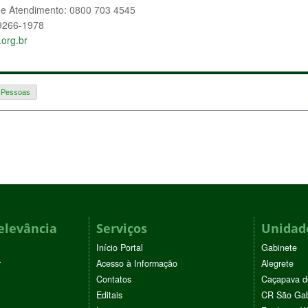
de Atendimento: 0800 703 4545
9266-1978
org.br
 Pessoas
elevância
Serviços
Unidade
Início Portal
Gabinete
r
Acesso à Informação
Alegrete
Contatos
Caçapava d
Editais
CR São Gab