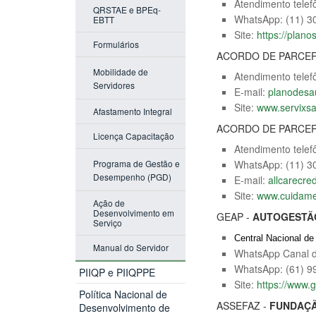
Atendimento telef
QRSTAE e BPEq-
WhatsApp: (11) 3
EBTT
Site:
https://plano
Formulários
ACORDO DE PARCERI
Mobilidade de
Atendimento telef
Servidores
E-mail:
planodesa
Site:
www.servixs
Afastamento Integral
ACORDO DE PARCERI
Licença Capacitação
Atendimento telef
Programa de Gestão e
WhatsApp: (11) 3
Desempenho (PGD)
E-mail:
allcarecr
Site:
www.cuidame
Ação de
Desenvolvimento em
GEAP -
AUTOGESTÃ
Serviço
Central Nacional d
Manual do Servidor
WhatsApp Canal d
WhatsApp: (61) 9
PIIQP e PIIQPPE
Site:
https://www.g
Política Nacional de
ASSEFAZ -
FUNDAÇÃ
Desenvolvimento de