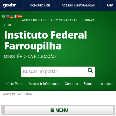
COMUNICA BR
ACESSO À INFORMAÇÃO
PARTI
IR
PARA
ACESSIBILIDADE
ALTO CONTRASTE
VLIBRAS
O
IFFar
CONTEÚDO
Instituto Federal
Farroupilha
MINISTÉRIO DA EDUCAÇÃO
Início Portal
Acesso à Informação
Contatos
Editais
Licitações
PÁGINA INICIAL
>
EDITAIS
MENU