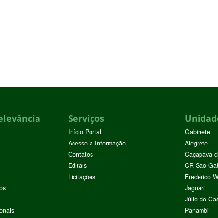
elevância
Serviços
Unidade
Início Portal
Gabinete
r
Acesso à Informação
Alegrete
Contatos
Caçapava d
Editais
CR São Gab
Licitações
Frederico 
vos
Jaguari
Júlio de Cas
ionais
Panambi