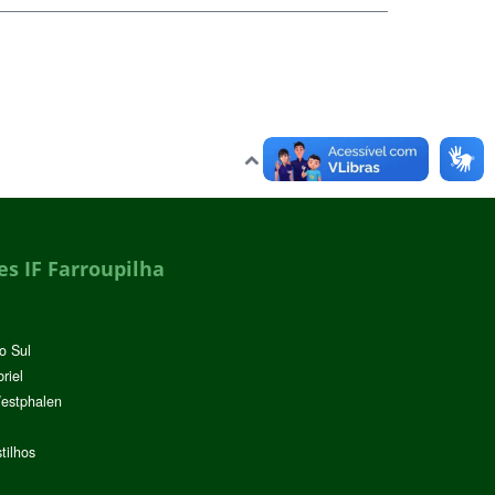
Voltar para o topo
s IF Farroupilha
o Sul
riel
Westphalen
tilhos