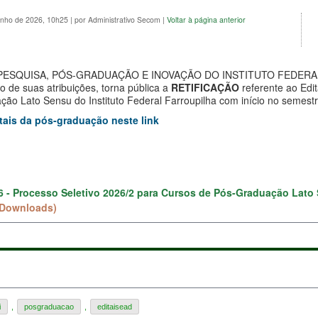
unho de 2026, 10h25
|
por Administrativo Secom
|
Voltar à página anterior
PESQUISA, PÓS-GRADUAÇÃO E INOVAÇÃO DO INSTITUTO FEDERA
de suas atribuições, torna pública a
RETIFICAÇÃO
referente ao Edit
ção Lato Sensu do Instituto Federal Farroupilha com início no semes
tais da pós-graduação neste link
26 - Processo Seletivo 2026/2 para Cursos de Pós-Graduação Lato 
 Downloads)
i
,
posgraduacao
,
editaisead