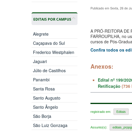
Publicado em Sexta, 26 de J
EDITAIS POR CAMPUS
A PRÓ-REITORA DE 
Alegrete
FARROUPILHA, no uso 
cursos de Pós-Gradua
Caçapava do Sul
Confira todos os edi
Frederico Westphalen
Jaguari
Anexos:
Júlio de Castilhos
Panambi
Edital nº 199/20
Retificação
(736
Santa Rosa
Santo Augusto
Santo Ângelo
registrado em:
Editais
São Borja
São Luiz Gonzaga
Assunto(s):
editais_prppg