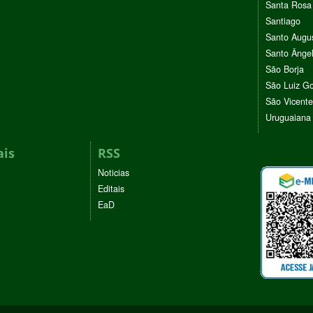
Santa Rosa
Santiago
Santo Augu
Santo Ânge
São Borja
São Luiz G
São Vicente
Uruguaiana
ais
RSS
Noticias
Editais
EaD