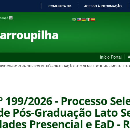
COMUNICA BR
ACESSO À INFORMAÇÃO
IR
 rodapé
4
PARA
O
Farroupilha
CONTEÚDO
Início Portal
A
LETIVO 2026/2 PARA CURSOS DE PÓS-GRADUAÇÃO LATO SENSU DO IFFAR - MODALIDAD
nº 199/2026 - Processo Sel
de Pós-Graduação Lato Se
ades Presencial e EaD - R