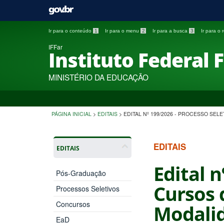
Ir para o conteúdo
1
Ir para o menu
2
Ir para a busca
3
Ir para o
IFFar
Instituto Federal 
MINISTÉRIO DA EDUCAÇÃO
PÁGINA INICIAL
>
EDITAIS
>
EDITAL Nº 199/2026 - PROCESSO SE
EDITAIS
EDITAIS
Edital 
Pós-Graduação
Cursos 
Processos Seletivos
Concursos
Modalid
EaD