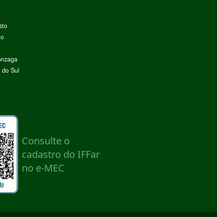
sto
lo
onzaga
 do Sul