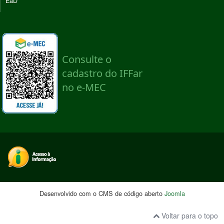
EaD
Desenvolvido com o CMS de código aberto
Joomla
Voltar para o topo