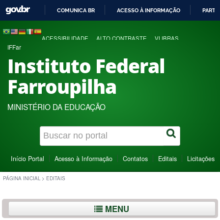
COMUNICA BR
ACESSO À INFORMAÇÃO
PARTI
IR
PARA
ACESSIBILIDADE
ALTO CONTRASTE
VLIBRAS
O
IFFar
CONTEÚDO
Instituto Federal
Farroupilha
MINISTÉRIO DA EDUCAÇÃO
Início Portal
Acesso à Informação
Contatos
Editais
Licitações
PÁGINA INICIAL
>
EDITAIS
MENU