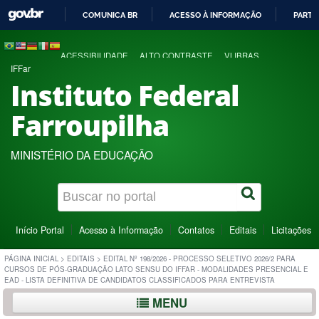
COMUNICA BR
ACESSO À INFORMAÇÃO
PARTI
IR
PARA
ACESSIBILIDADE
ALTO CONTRASTE
VLIBRAS
O
IFFar
CONTEÚDO
Instituto Federal
Farroupilha
MINISTÉRIO DA EDUCAÇÃO
Início Portal
Acesso à Informação
Contatos
Editais
Licitações
PÁGINA INICIAL
>
EDITAIS
>
EDITAL Nº 198/2026 - PROCESSO SELETIVO 2026/2 PARA
CURSOS DE PÓS-GRADUAÇÃO LATO SENSU DO IFFAR - MODALIDADES PRESENCIAL E
EAD - LISTA DEFINITIVA DE CANDIDATOS CLASSIFICADOS PARA ENTREVISTA
MENU