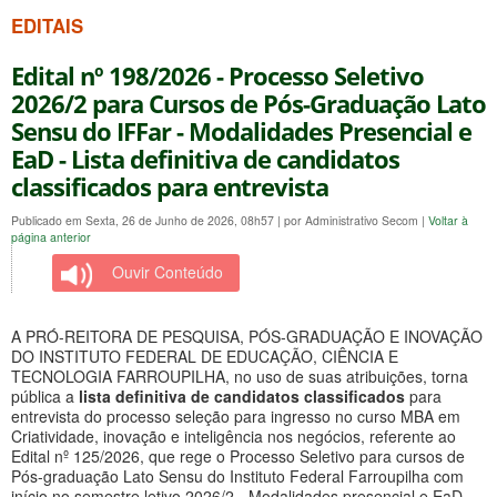
EDITAIS
Edital nº 198/2026 - Processo Seletivo
2026/2 para Cursos de Pós-Graduação Lato
Sensu do IFFar - Modalidades Presencial e
EaD - Lista definitiva de candidatos
classificados para entrevista
Publicado em Sexta, 26 de Junho de 2026, 08h57
|
por Administrativo Secom
|
Voltar à
página anterior
Ouvir Conteúdo
A PRÓ-REITORA DE PESQUISA, PÓS-GRADUAÇÃO E INOVAÇÃO
DO INSTITUTO FEDERAL DE EDUCAÇÃO, CIÊNCIA E
TECNOLOGIA FARROUPILHA, no uso de suas atribuições, torna
pública a
lista definitiva de candidatos classificados
para
entrevista do processo seleção para ingresso no curso MBA em
Criatividade, inovação e inteligência nos negócios, referente ao
Edital nº 125/2026, que rege o Processo Seletivo para cursos de
Pós-graduação Lato Sensu do Instituto Federal Farroupilha com
início no semestre letivo 2026/2 - Modalidades presencial e EaD.