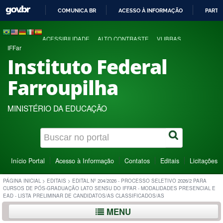
COMUNICA BR
ACESSO À INFORMAÇÃO
PARTI
IR
PARA
ACESSIBILIDADE
ALTO CONTRASTE
VLIBRAS
O
IFFar
CONTEÚDO
Instituto Federal
Farroupilha
MINISTÉRIO DA EDUCAÇÃO
Início Portal
Acesso à Informação
Contatos
Editais
Licitações
PÁGINA INICIAL
>
EDITAIS
>
EDITAL Nº 204/2026 - PROCESSO SELETIVO 2026/2 PARA
CURSOS DE PÓS-GRADUAÇÃO LATO SENSU DO IFFAR - MODALIDADES PRESENCIAL E
EAD - LISTA PRELIMINAR DE CANDIDATOS/AS CLASSIFICADOS/AS
MENU