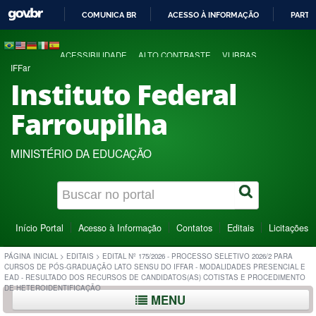
COMUNICA BR
ACESSO À INFORMAÇÃO
PARTI
IR
PARA
ACESSIBILIDADE
ALTO CONTRASTE
VLIBRAS
O
IFFar
CONTEÚDO
Instituto Federal
Farroupilha
MINISTÉRIO DA EDUCAÇÃO
Início Portal
Acesso à Informação
Contatos
Editais
Licitações
PÁGINA INICIAL
>
EDITAIS
>
EDITAL Nº 175/2026 - PROCESSO SELETIVO 2026/2 PARA
CURSOS DE PÓS-GRADUAÇÃO LATO SENSU DO IFFAR - MODALIDADES PRESENCIAL E
EAD - RESULTADO DOS RECURSOS DE CANDIDATOS(AS) COTISTAS E PROCEDIMENTO
DE HETEROIDENTIFICAÇÃO
MENU