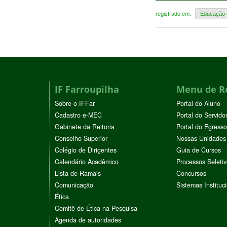
registrado em:
Educação a
IF Farroupilha
Menu de R
Sobre o IFFar
Portal do Aluno
Cadastro e-MEC
Portal do Servido
Gabinete da Reitoria
Portal do Egresso
Conselho Superior
Nossas Unidades
Colégio de Dirigentes
Guia de Cursos
Calendário Acadêmico
Processos Seleti
Lista de Ramais
Concursos
Comunicação
Sistemas Instituc
Ética
Comitê de Ética na Pesquisa
Agenda de autoridades