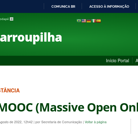
COMUNICA BR
ACESSO À INFORMAÇÃO
IR
 rodapé
4
PARA
O
Farroupilha
CONTEÚDO
Início Portal
A
STÂNCIA
MOOC (Massive Open Onl
Agosto de 2022, 12h42
|
por Secretaria de Comunicação
|
Voltar à página