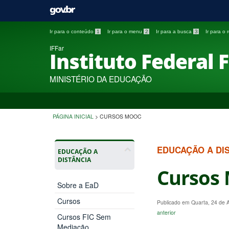
Ir para o conteúdo
1
Ir para o menu
2
Ir para a busca
3
Ir para o
IFFar
Instituto Federal 
MINISTÉRIO DA EDUCAÇÃO
PÁGINA INICIAL
>
CURSOS MOOC
EDUCAÇÃO A DI
EDUCAÇÃO A
DISTÂNCIA
Cursos 
Sobre a EaD
Cursos
Publicado em Quarta, 24 de 
anterior
Cursos FIC Sem
Mediação