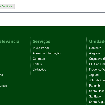
 Distância
elevância
Serviços
Unidade
Início Portal
Gabinete
r
Acesso à Informação
Alegrete
Contatos
Caçapava d
Editais
CR São Gab
Licitações
Frederico 
vos
Jaguari
Júlio de Cas
ionais
Panambi
Santa Rosa
Santiago
Santo Augu