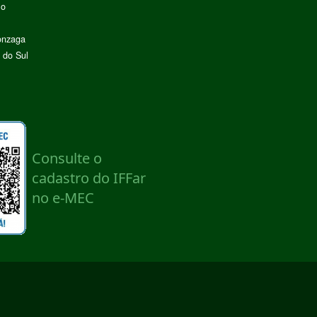
lo
onzaga
 do Sul