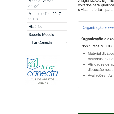
A sigla MOOC signifi
Moodle (versão
voltados para qualifi
antiga)
e visam ofertar , par
Moodle e-Tec (2017-
2019)
Histórico
Organização e ex
Suporte Moodle
Organização e ex
IFFar Conecta
Nos cursos MOOC, a
Material didáti
materiais textuai
Atividades de a
discussão nos qu
Avaliações - As 