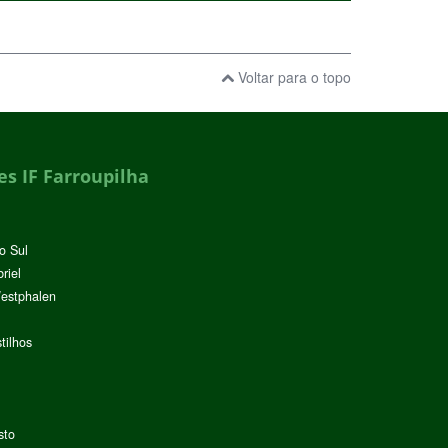
Voltar para o topo
s IF Farroupilha
o Sul
riel
Westphalen
tilhos
sto