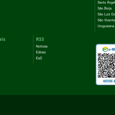
Santo Ânge
São Borja
São Luiz G
São Vicente
Uruguaiana
ais
RSS
Noticias
Editais
EaD