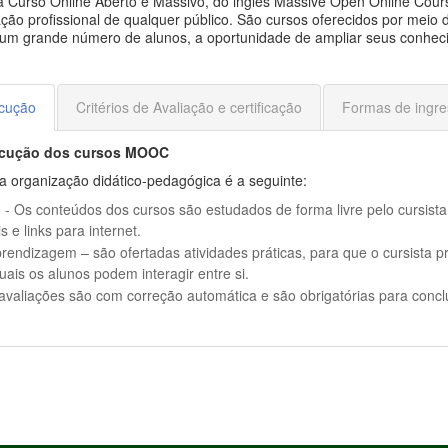
ca Curso Online Aberto e Massivo, do inglês Massive Open Online Cou
cação profissional de qualquer público. São cursos oferecidos por me
a um grande número de alunos, a oportunidade de ampliar seus conhec
ecução
Critérios de Avaliação e certificação
Formas de ingre
ecução dos cursos MOOC
 organização didático-pedagógica é a seguinte:
co - Os conteúdos dos cursos são estudados de forma livre pelo cursist
s e links para internet.
prendizagem – são ofertadas atividades práticas, para que o cursista p
ais os alunos podem interagir entre si.
avaliações são com correção automática e são obrigatórias para conclu