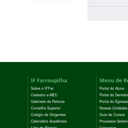
IF Farroupilha
Menu de R
Sobre o IFFar
Portal do Aluno
Cadastro e-MEC
Portal do Servido
Gabinete da Reitoria
Portal do Egresso
Conselho Superior
Nossas Unidades
Colégio de Dirigentes
Guia de Cursos
Calendário Acadêmico
Processos Seleti
Lista de Ramais
Concursos