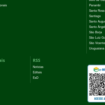
ionais
Panambi
Santa Rosa
Santiago
Santo Augu
Santo Ânge
São Borja
São Luiz G
São Vicente
Uruguaiana
ais
RSS
Noticias
Editais
EaD