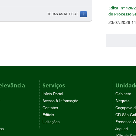
Edital nº 120/
do Processo Se
TODAS AS NOTÍCIAS
23/07/2026 1
elevância
Serviços
Unidade
Início Portal
Gabinete
r
Acesso à Informação
Alegrete
Contatos
Caçapava d
Editais
CR São Gab
Licitações
Frederico 
vos
Jaguari
Júlio de Cas