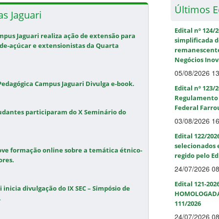
Últimos Ed
as Jaguari
Edital nº 124/
mpus Jaguari realiza ação de extensão para
simplificada 
de-açúcar e extensionistas da Quarta
remanescentes
Negócios Inov
05/08/2026 1
 Pedagógica Campus Jaguari Divulga e-book.
Edital nº 123/
Regulamento d
Federal Farro
udantes participaram do X Seminário do
03/08/2026 1
Edital 122/202
selecionados 
ve formação online sobre a temática étnico-
regido pelo Ed
ores.
24/07/2026 0
Edital 121-202
 inicia divulgação do IX SEC – Simpósio de
HOMOLOGADAS d
.
111/2026
24/07/2026 0