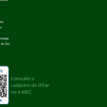
sto
lo
onzaga
 do Sul