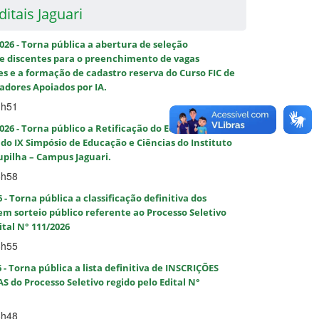
itais Jaguari
2026 - Torna pública a abertura de seleção
de discentes para o preenchimento de vagas
 e a formação de cadastro reserva do Curso FIC de
adores Apoiados por IA.
3h51
2026 - Torna público a Retificação do Edital 105/2026 -
o IX Simpósio de Educação e Ciências do Instituto
upilha – Campus Jaguari.
6h58
6 - Torna pública a classificação definitiva dos
em sorteio público referente ao Processo Seletivo
ital N° 111/2026
8h55
6 - Torna pública a lista definitiva de INSCRIÇÕES
o Processo Seletivo regido pelo Edital N°
8h48