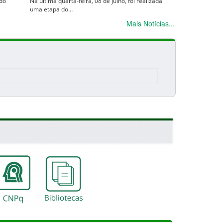
 do
Na última quarta-feira, 08 de julho, foi realizada
uma etapa do…
Mais Notícias...