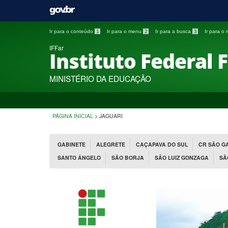
Ir para o conteúdo
1
Ir para o menu
2
Ir para a busca
3
Ir para o
IFFar
Instituto Federal 
MINISTÉRIO DA EDUCAÇÃO
PÁGINA INICIAL
>
JAGUARI
GABINETE
ALEGRETE
CAÇAPAVA DO SUL
CR SÃO G
SANTO ÂNGELO
SÃO BORJA
SÃO LUIZ GONZAGA
SÃ