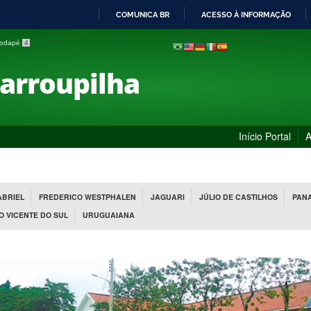
COMUNICA BR
ACESSO À INFORMAÇÃO
IR
 rodapé
4
PARA
O
Farroupilha
CONTEÚDO
Início Portal
A
ABRIEL
FREDERICO WESTPHALEN
JAGUARI
JÚLIO DE CASTILHOS
PAN
O VICENTE DO SUL
URUGUAIANA