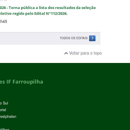
2026 - Torna pública a lista dos resultados da seleção
letivo regido pelo Edital N°112/2026.
1h45
TODOS OS EDITAIS
Voltar para o topo
s IF Farroupilha
o Sul
riel
Westphalen
tilhos