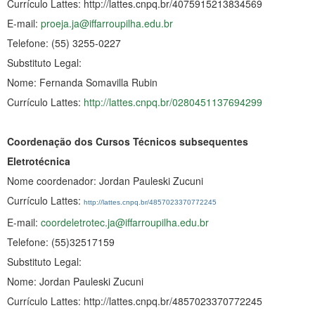
Currículo Lattes: http://lattes.cnpq.br/4075915213834569
E-mail:
proeja.ja@iffarroupilha.edu.br
Telefone: (55) 3255-0227
Substituto Legal:
Nome: Fernanda Somavilla Rubin
Currículo Lattes:
http://lattes.cnpq.br/0280451137694299
Coordenação dos Cursos Técnicos subsequentes
Eletrotécnica
Nome coordenador: Jordan Pauleski Zucuni
Currículo Lattes:
http://lattes.cnpq.br/4857023370772245
E-mail:
coordeletrotec.ja@iffarroupilha.edu.br
Telefone: (55)32517159
Substituto Legal:
Nome: Jordan Pauleski Zucuni
Currículo Lattes: http://lattes.cnpq.br/4857023370772245