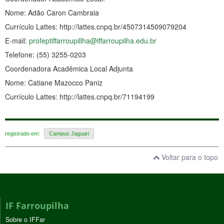
Nome: Adão Caron Cambraia
Currículo Lattes: http://lattes.cnpq.br/4507314509079204
E-mail:
profeptiffarroupillha@iffarroupilha.edu.br
Telefone: (55) 3255-0203
Coordenadora Acadêmica Local Adjunta
Nome: Catiane Mazocco Paniz
Currículo Lattes: http://lattes.cnpq.br/71194199
registrado em:
Campus Jaguari
Voltar para o topo
IF Farroupilha
Sobre o IFFar