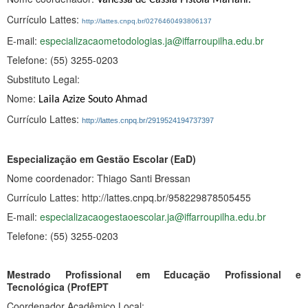
Currículo Lattes:
http://lattes.cnpq.br/0276460493806137
E-mail:
especializacaometodologias.ja@iffarroupilha.edu.br
Telefone: (55) 3255-0203
Substituto Legal:
Nome:
Laila Azize Souto Ahmad
Currículo Lattes:
http://lattes.cnpq.br/2919524194737397
Especialização em Gestão Escolar (EaD)
Nome coordenador: Thiago Santi Bressan
Currículo Lattes: http://lattes.cnpq.br/958229878505455
E-mail:
especializacaogestaoescolar.ja@iffarroupilha.edu.br
Telefone: (55) 3255-0203
Mestrado Profissional em Educação Profissional e
Tecnológica (ProfEPT
Coordenador Acadêmico Local: