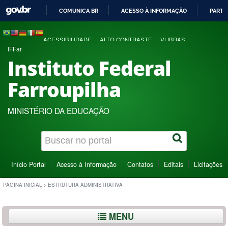
COMUNICA BR
ACESSO À INFORMAÇÃO
PARTI
IR
PARA
ACESSIBILIDADE
ALTO CONTRASTE
VLIBRAS
O
IFFar
CONTEÚDO
Instituto Federal
Farroupilha
MINISTÉRIO DA EDUCAÇÃO
Início Portal
Acesso à Informação
Contatos
Editais
Licitações
PÁGINA INICIAL
>
ESTRUTURA ADMINISTRATIVA
MENU