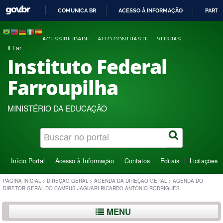
COMUNICA BR
ACESSO À INFORMAÇÃO
PARTI
IR
PARA
ACESSIBILIDADE
ALTO CONTRASTE
VLIBRAS
O
IFFar
CONTEÚDO
Instituto Federal
Farroupilha
MINISTÉRIO DA EDUCAÇÃO
Início Portal
Acesso à Informação
Contatos
Editais
Licitações
PÁGINA INICIAL
>
DIREÇÃO GERAL
>
AGENDA DA DIREÇÃO GERAL
>
AGENDA DO
DIRETOR GERAL DO CAMPUS JAGUARI RICARDO ANTONIO RODRIGUES
MENU