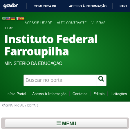
COMUNICA BR
ACESSO À INFORMAÇÃO
PARTI
IR
PARA
ACESSIBILIDADE
ALTO CONTRASTE
VLIBRAS
O
IFFar
CONTEÚDO
Instituto Federal
Farroupilha
MINISTÉRIO DA EDUCAÇÃO
Início Portal
Acesso à Informação
Contatos
Editais
Licitações
PÁGINA INICIAL
>
EDITAIS
MENU