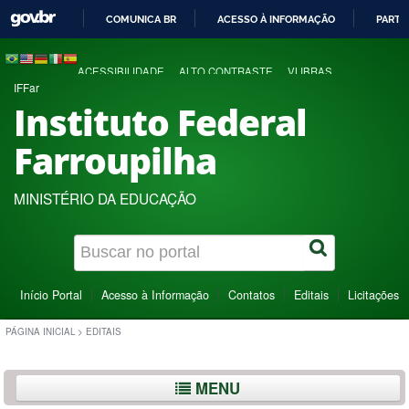
COMUNICA BR
ACESSO À INFORMAÇÃO
PARTI
IR
PARA
ACESSIBILIDADE
ALTO CONTRASTE
VLIBRAS
O
IFFar
CONTEÚDO
Instituto Federal
Farroupilha
MINISTÉRIO DA EDUCAÇÃO
Início Portal
Acesso à Informação
Contatos
Editais
Licitações
PÁGINA INICIAL
>
EDITAIS
MENU