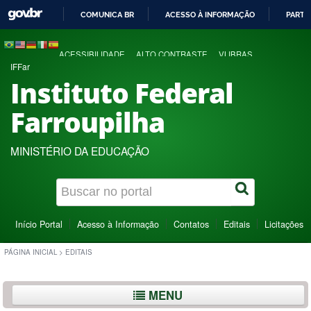
COMUNICA BR
ACESSO À INFORMAÇÃO
PARTI
IR
PARA
ACESSIBILIDADE
ALTO CONTRASTE
VLIBRAS
O
IFFar
CONTEÚDO
Instituto Federal
Farroupilha
MINISTÉRIO DA EDUCAÇÃO
Início Portal
Acesso à Informação
Contatos
Editais
Licitações
PÁGINA INICIAL
>
EDITAIS
MENU