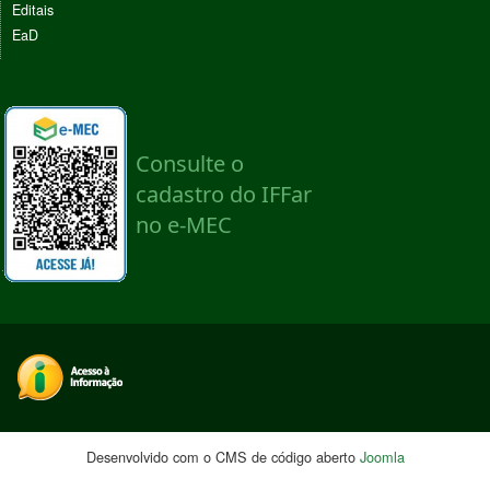
Editais
EaD
Desenvolvido com o CMS de código aberto
Joomla