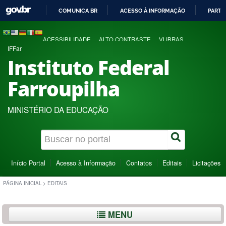
COMUNICA BR
ACESSO À INFORMAÇÃO
PARTI
IR
PARA
ACESSIBILIDADE
ALTO CONTRASTE
VLIBRAS
O
IFFar
CONTEÚDO
Instituto Federal
Farroupilha
MINISTÉRIO DA EDUCAÇÃO
Início Portal
Acesso à Informação
Contatos
Editais
Licitações
PÁGINA INICIAL
>
EDITAIS
MENU