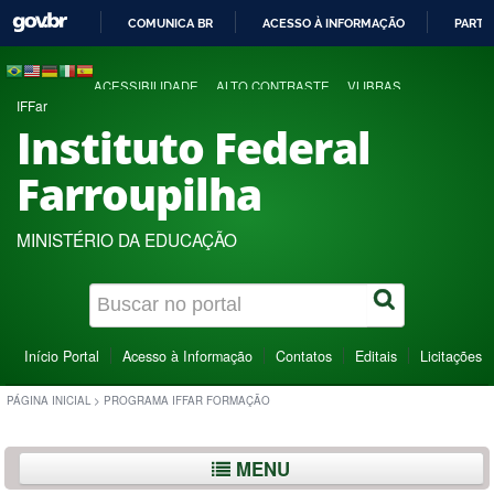
COMUNICA BR
ACESSO À INFORMAÇÃO
PARTI
IR
PARA
ACESSIBILIDADE
ALTO CONTRASTE
VLIBRAS
O
IFFar
CONTEÚDO
Instituto Federal
Farroupilha
MINISTÉRIO DA EDUCAÇÃO
Início Portal
Acesso à Informação
Contatos
Editais
Licitações
PÁGINA INICIAL
>
PROGRAMA IFFAR FORMAÇÃO
MENU