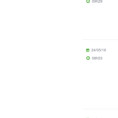
09h29
24/05/16
08h53