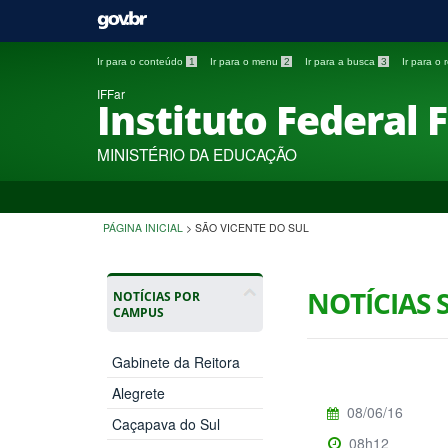
Ir para o conteúdo
1
Ir para o menu
2
Ir para a busca
3
Ir para o
IFFar
Instituto Federal 
MINISTÉRIO DA EDUCAÇÃO
PÁGINA INICIAL
>
SÃO VICENTE DO SUL
NOTÍCIAS 
NOTÍCIAS POR
CAMPUS
Gabinete da Reitora
Alegrete
08/06/16
Caçapava do Sul
08h12