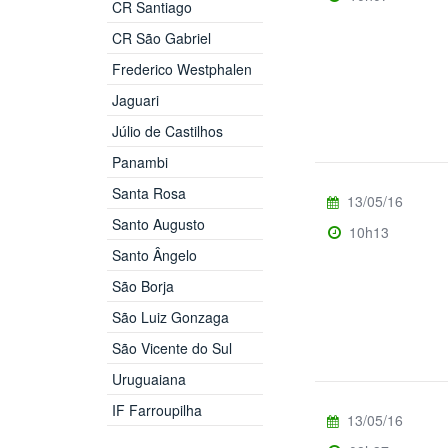
CR Santiago
CR São Gabriel
Frederico Westphalen
Jaguari
Júlio de Castilhos
Panambi
Santa Rosa
13/05/16
Santo Augusto
10h13
Santo Ângelo
São Borja
São Luiz Gonzaga
São Vicente do Sul
Uruguaiana
IF Farroupilha
13/05/16