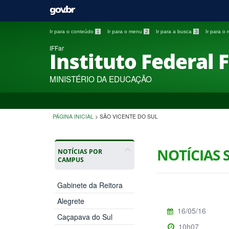
Ir para o conteúdo
1
Ir para o menu
2
Ir para a busca
3
Ir para o
IFFar
Instituto Federal 
MINISTÉRIO DA EDUCAÇÃO
PÁGINA INICIAL
>
SÃO VICENTE DO SUL
NOTÍCIAS 
NOTÍCIAS POR
CAMPUS
Gabinete da Reitora
Alegrete
16/05/16
Caçapava do Sul
10h07