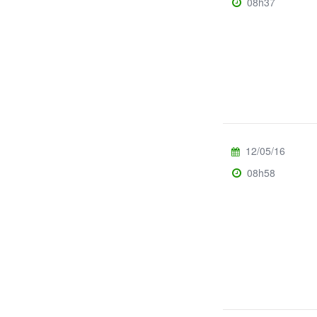
08h37
12/05/16
08h58