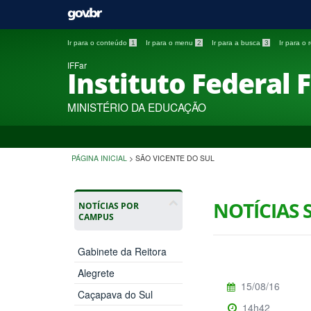
Ir para o conteúdo
1
Ir para o menu
2
Ir para a busca
3
Ir para o
IFFar
Instituto Federal 
MINISTÉRIO DA EDUCAÇÃO
PÁGINA INICIAL
>
SÃO VICENTE DO SUL
NOTÍCIAS 
NOTÍCIAS POR
CAMPUS
Gabinete da Reitora
Alegrete
15/08/16
Caçapava do Sul
14h42