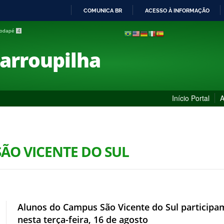
COMUNICA BR
ACESSO À INFORMAÇÃO
IR
 rodapé
4
PARA
O
Farroupilha
CONTEÚDO
Início Portal
A
SÃO VICENTE DO SUL
Alunos do Campus São Vicente do Sul participam
nesta terça-feira, 16 de agosto