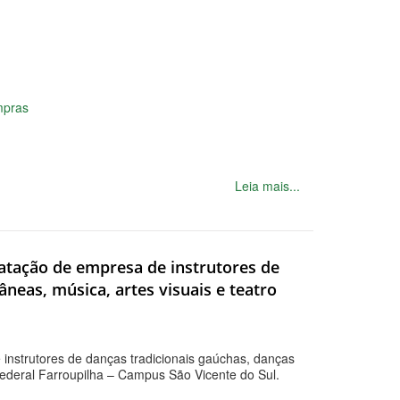
h
mpras
Leia mais...
ratação de empresa de instrutores de
neas, música, artes visuais e teatro
 instrutores de danças tradicionais gaúchas, danças
 Federal Farroupilha – Campus São Vicente do Sul.
h