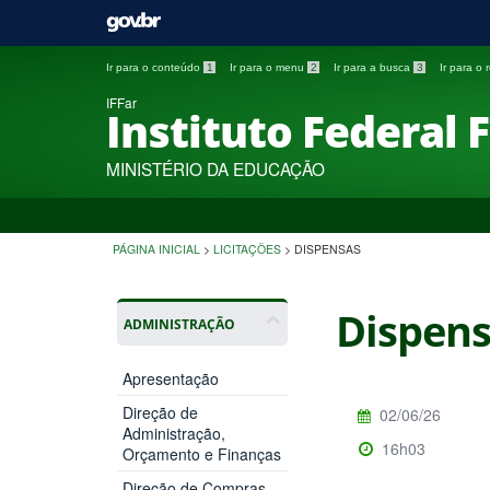
Ir para o conteúdo
1
Ir para o menu
2
Ir para a busca
3
Ir para o
IFFar
Instituto Federal 
MINISTÉRIO DA EDUCAÇÃO
PÁGINA INICIAL
>
LICITAÇÕES
>
DISPENSAS
Dispen
ADMINISTRAÇÃO
Apresentação
Direção de
02/06/26
Administração,
16h03
Orçamento e Finanças
Direção de Compras