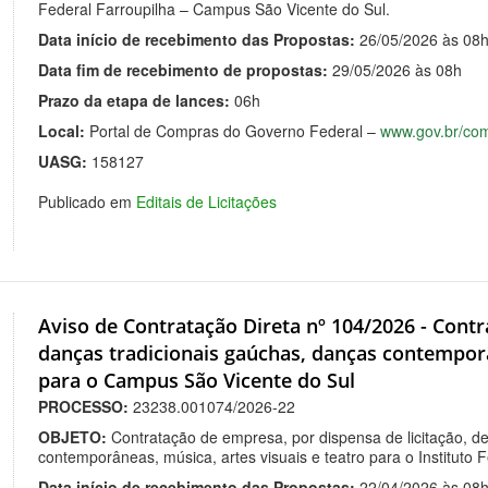
Federal Farroupilha – Campus São Vicente do Sul.
Data início de recebimento das Propostas:
26/05/2026 às 08
Data fim de recebimento de propostas:
29/05/2026 às 08h
Prazo da etapa de lances:
06h
Local:
Portal de Compras do Governo Federal –
www.gov.br/co
UASG:
158127
Publicado em
Editais de Licitações
Aviso de Contratação Direta nº 104/2026 - Cont
danças tradicionais gaúchas, danças contemporâ
para o Campus São Vicente do Sul
PROCESSO:
23238.001074/2026-22
OBJETO:
Contratação de empresa, por dispensa de licitação, de
contemporâneas, música, artes visuais e teatro para o Instituto
Data início de recebimento das Propostas:
22/04/2026 às 08