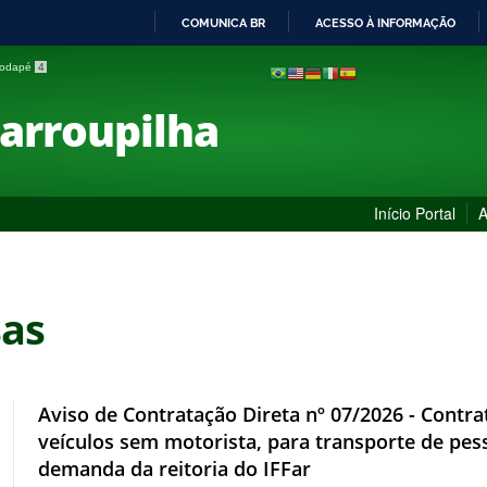
COMUNICA BR
ACESSO À INFORMAÇÃO
IR
 rodapé
4
PARA
O
Farroupilha
CONTEÚDO
Início Portal
A
sas
Aviso de Contratação Direta nº 07/2026 - Contr
veículos sem motorista, para transporte de pes
demanda da reitoria do IFFar