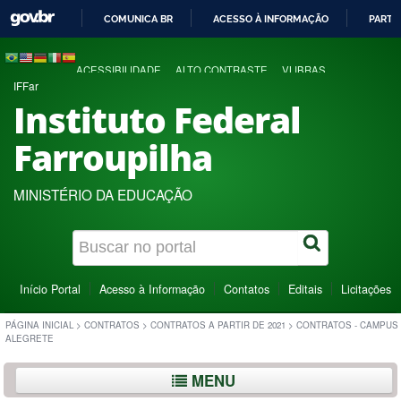
COMUNICA BR
ACESSO À INFORMAÇÃO
PARTI
IR
PARA
ACESSIBILIDADE
ALTO CONTRASTE
VLIBRAS
O
IFFar
CONTEÚDO
Instituto Federal
Farroupilha
MINISTÉRIO DA EDUCAÇÃO
Início Portal
Acesso à Informação
Contatos
Editais
Licitações
PÁGINA INICIAL
>
CONTRATOS
>
CONTRATOS A PARTIR DE 2021
>
CONTRATOS - CAMPUS
ALEGRETE
MENU