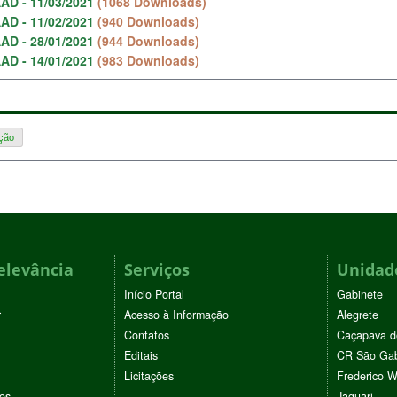
AD - 11/03/2021
(1068 Downloads)
AD - 11/02/2021
(940 Downloads)
AD - 28/01/2021
(944 Downloads)
AD - 14/01/2021
(983 Downloads)
ação
elevância
Serviços
Unidade
Início Portal
Gabinete
r
Acesso à Informação
Alegrete
Contatos
Caçapava d
Editais
CR São Gab
Licitações
Frederico 
vos
Jaguari