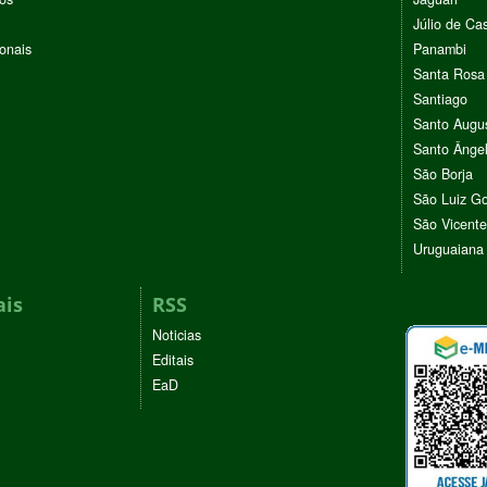
Júlio de Cas
ionais
Panambi
Santa Rosa
Santiago
Santo Augu
Santo Ânge
São Borja
São Luiz G
São Vicente
Uruguaiana
ais
RSS
Noticias
Editais
EaD