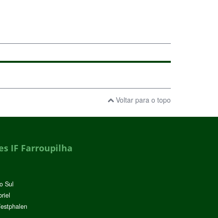
Voltar para o topo
s IF Farroupilha
o Sul
riel
Westphalen