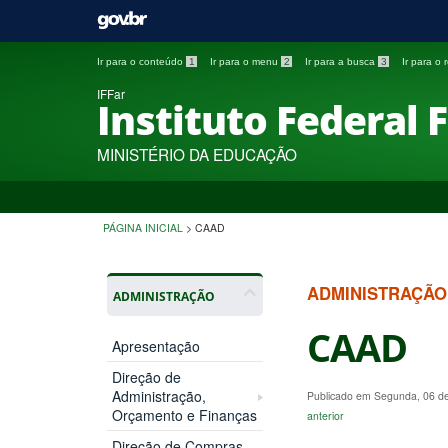
Ir para o conteúdo
1
Ir para o menu
2
Ir para a busca
3
Ir para o
IFFar
Instituto Federal 
MINISTÉRIO DA EDUCAÇÃO
PÁGINA INICIAL
>
CAAD
ADMINISTRAÇÃO
ADMINISTRAÇÃO
CAAD
Apresentação
Direção de
Administração,
Publicado em Segunda, 06 d
Orçamento e Finanças
anterior
Direção de Compras