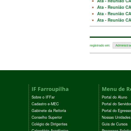
Ata - Reunião CA
Ata - Reunião CA
Ata - Reunião CA
Ata - Reunião CA
registrado em:
Administr
IF Farroupilha
Menu de R
Sobre o IFFar
Portal do Aluno
Cadastro e-MEC
Portal do Servido
Gabinete da Reitoria
Portal do Egresso
Conselho Superior
Nossas Unidades
Colégio de Dirigentes
Guia de Cursos
Calendário Acadêmico
Processos Seleti