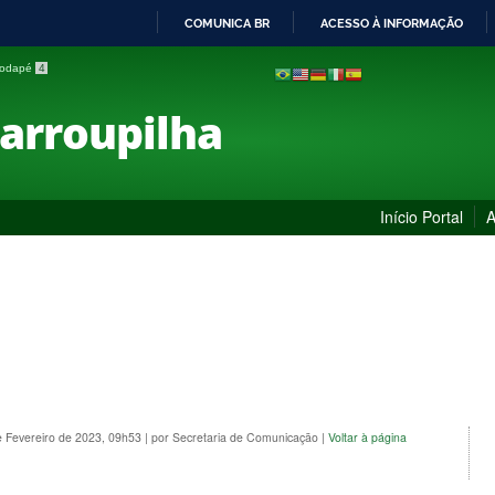
COMUNICA BR
ACESSO À INFORMAÇÃO
IR
 rodapé
4
PARA
O
Farroupilha
CONTEÚDO
Início Portal
A
e Fevereiro de 2023, 09h53
|
por Secretaria de Comunicação
|
Voltar à página