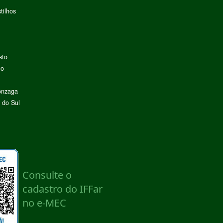
tilhos
sto
lo
onzaga
 do Sul