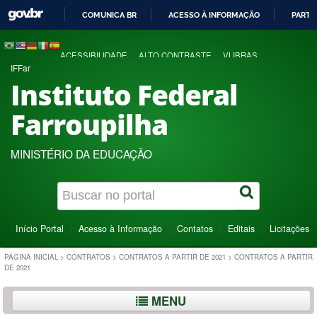
COMUNICA BR
ACESSO À INFORMAÇÃO
PARTI
IR
PARA
ACESSIBILIDADE
ALTO CONTRASTE
VLIBRAS
O
IFFar
CONTEÚDO
Instituto Federal
Farroupilha
MINISTÉRIO DA EDUCAÇÃO
Início Portal
Acesso à Informação
Contatos
Editais
Licitações
PÁGINA INICIAL
>
CONTRATOS
>
CONTRATOS A PARTIR DE 2021
>
CONTRATOS A PARTIR
DE 2021
MENU