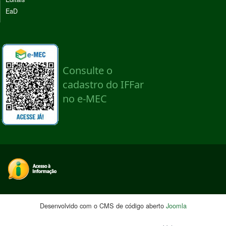
EaD
Desenvolvido com o CMS de código aberto
Joomla