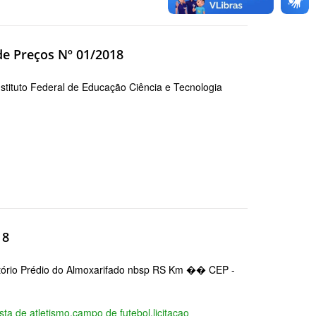
e Preços Nº 01/2018
uto Federal de Educação Ciência e Tecnologia
18
rio Prédio do Almoxarifado nbsp RS Km �� CEP -
ista de atletismo
,
campo de futebol
,
licitacao