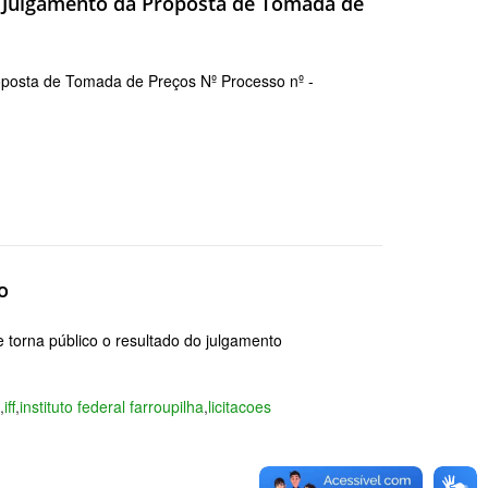
 Julgamento da Proposta de Tomada de
posta de Tomada de Preços Nº Processo nº -
o
torna público o resultado do julgamento
8
,
iff
,
instituto federal farroupilha
,
licitacoes