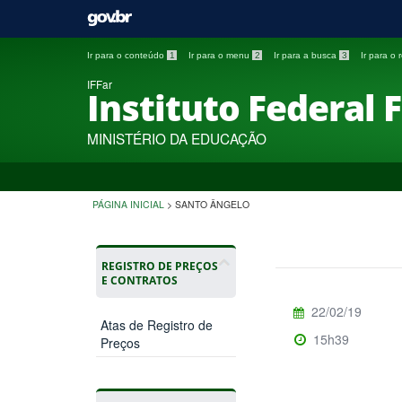
Ir para o conteúdo
1
Ir para o menu
2
Ir para a busca
3
Ir para o
IFFar
Instituto Federal 
MINISTÉRIO DA EDUCAÇÃO
PÁGINA INICIAL
>
SANTO ÂNGELO
REGISTRO DE PREÇOS
E CONTRATOS
22/02/19
Atas de Registro de
15h39
Preços