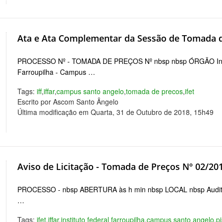
Ata e Ata Complementar da Sessão de Tomada d
PROCESSO Nº - TOMADA DE PREÇOS Nº nbsp nbsp ÓRGÃO Instit
Farroupilha - Campus …
Tags:
iff
,
iffar
,
campus santo angelo
,
tomada de precos
,
ifet
Escrito por Ascom Santo Ângelo
Última modificação em Quarta, 31 de Outubro de 2018, 15h49
Aviso de Licitação - Tomada de Preços Nº 02/20
PROCESSO - nbsp ABERTURA às h min nbsp LOCAL nbsp Auditó
…
Tags:
ifet
,
iffar
,
instituto federal farroupilha
,
campus santo angelo
,
p