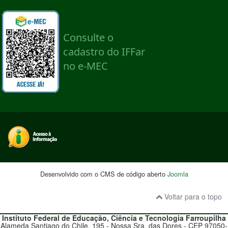
Desenvolvido com o CMS de código aberto
Joomla
Voltar para o topo
Instituto Federal de Educação, Ciência e Tecnologia
Farroupilha
Alameda Santiago do Chile, 195 - Nossa Sra. das Dores - CEP 97050-