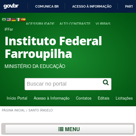
COMUNICA BR
ACESSO À INFORMAÇÃO
PARTI
IR
PARA
ACESSIBILIDADE
ALTO CONTRASTE
VLIBRAS
O
IFFar
CONTEÚDO
Instituto Federal
Farroupilha
MINISTÉRIO DA EDUCAÇÃO
Início Portal
Acesso à Informação
Contatos
Editais
Licitações
PÁGINA INICIAL
>
SANTO ÂNGELO
MENU