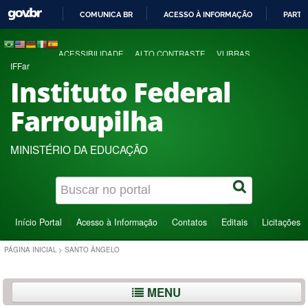
COMUNICA BR
ACESSO À INFORMAÇÃO
PARTI
IR
PARA
ACESSIBILIDADE
ALTO CONTRASTE
VLIBRAS
O
IFFar
CONTEÚDO
Instituto Federal
Farroupilha
MINISTÉRIO DA EDUCAÇÃO
Início Portal
Acesso à Informação
Contatos
Editais
Licitações
PÁGINA INICIAL
>
SANTO ÂNGELO
MENU