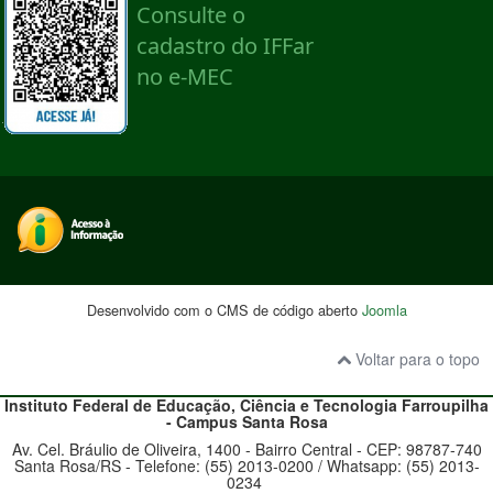
Desenvolvido com o CMS de código aberto
Joomla
Voltar para o topo
Instituto Federal de Educação, Ciência e Tecnologia
Farroupilha
- Campus Santa Rosa
Av. Cel. Bráulio de Oliveira, 1400 - Bairro Central - CEP: 98787-740
Santa Rosa/RS - Telefone: (55) 2013-0200 / Whatsapp: (55) 2013-
0234