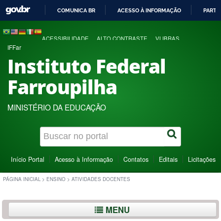
COMUNICA BR
ACESSO À INFORMAÇÃO
PARTI
IR
PARA
ACESSIBILIDADE
ALTO CONTRASTE
VLIBRAS
O
IFFar
CONTEÚDO
Instituto Federal
Farroupilha
MINISTÉRIO DA EDUCAÇÃO
Início Portal
Acesso à Informação
Contatos
Editais
Licitações
PÁGINA INICIAL
>
ENSINO
>
ATIVIDADES DOCENTES
MENU