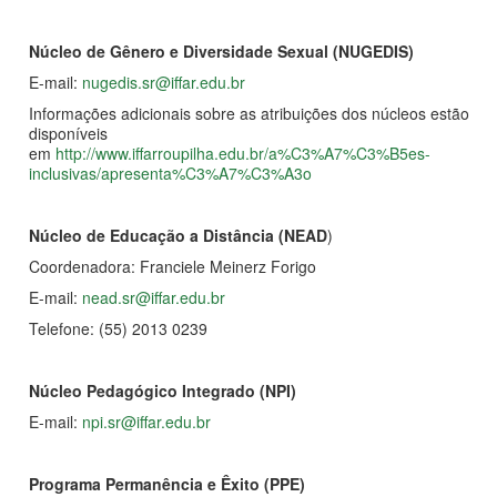
Núcleo de Gênero e Diversidade Sexual (NUGEDIS)
E-mail:
nugedis.sr@iffar.edu.br
Informações adicionais sobre as atribuições dos núcleos estão
disponíveis
em
http://www.iffarroupilha.edu.br/a%C3%A7%C3%B5es-
inclusivas/apresenta%C3%A7%C3%A3o
Núcleo de Educação a Distância (NEAD
)
Coordenadora: Franciele Meinerz Forigo
E-mail:
nead.sr@iffar.edu.br
Telefone: (55) 2013 0239
Núcleo Pedagógico Integrado (NPI)
E-mail:
npi.sr@iffar.edu.br
Programa Permanência e Êxito (PPE)