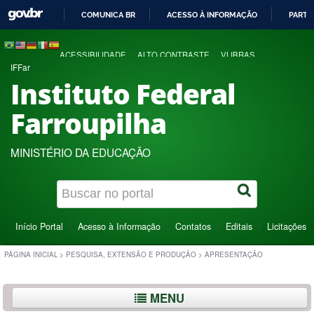
COMUNICA BR
ACESSO À INFORMAÇÃO
PARTI
IR
PARA
ACESSIBILIDADE
ALTO CONTRASTE
VLIBRAS
O
IFFar
CONTEÚDO
Instituto Federal
Farroupilha
MINISTÉRIO DA EDUCAÇÃO
Início Portal
Acesso à Informação
Contatos
Editais
Licitações
PÁGINA INICIAL
>
PESQUISA, EXTENSÃO E PRODUÇÃO
>
APRESENTAÇÃO
MENU