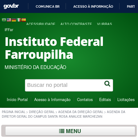
COMUNICA BR
ACESSO À INFORMAÇÃO
PARTI
IR
PARA
ACESSIBILIDADE
ALTO CONTRASTE
VLIBRAS
O
IFFar
CONTEÚDO
Instituto Federal
Farroupilha
MINISTÉRIO DA EDUCAÇÃO
Início Portal
Acesso à Informação
Contatos
Editais
Licitações
PÁGINA INICIAL
>
DIREÇÃO GERAL
>
AGENDA DA DIREÇÃO GERAL
>
AGENDA DA
DIRETOR GERAL DO CAMPUS SANTA ROSA ANALICE MARCHEZAN
MENU