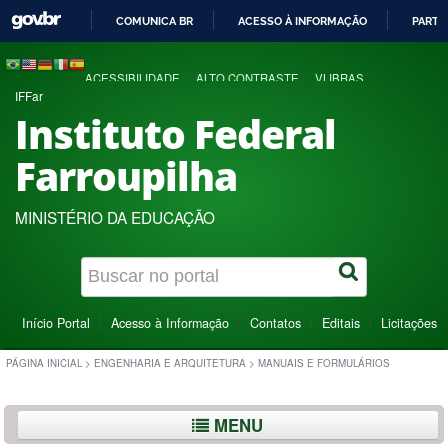
COMUNICA BR
ACESSO À INFORMAÇÃO
PARTI
IR
PARA
ACESSIBILIDADE
ALTO CONTRASTE
VLIBRAS
O
IFFar
CONTEÚDO
Instituto Federal
Farroupilha
MINISTÉRIO DA EDUCAÇÃO
Início Portal
Acesso à Informação
Contatos
Editais
Licitações
PÁGINA INICIAL
>
ENGENHARIA E ARQUITETURA
>
MANUAIS E FORMULÁRIOS
MENU