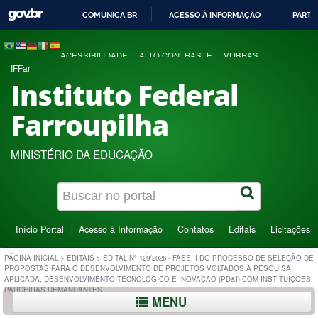
COMUNICA BR
ACESSO À INFORMAÇÃO
PARTI
IR
PARA
ACESSIBILIDADE
ALTO CONTRASTE
VLIBRAS
O
IFFar
CONTEÚDO
Instituto Federal
Farroupilha
MINISTÉRIO DA EDUCAÇÃO
Início Portal
Acesso à Informação
Contatos
Editais
Licitações
PÁGINA INICIAL
>
EDITAIS
>
EDITAL Nº 129/2026 - FASE II DO PROCESSO DE SELEÇÃO DE
PROPOSTAS PARA O DESENVOLVIMENTO DE PROJETOS VOLTADOS À PESQUISA
APLICADA, DESENVOLVIMENTO TECNOLÓGICO E INOVAÇÃO (PD&I) COM INSTITUIÇÕES
PARCEIRAS DEMANDANTES
MENU