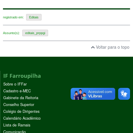
registrado em:
Editais
Assunto(s):
editais_prppgi
Voltar para o topo
IF Farroupilha
Sobre o IFFar
Cadastro e-MEC
Gabinete da Reitoria
Conselho Superior
Colégio de Dirigentes
Calendário Acadêmico
Lista de Ramais
Comunicação