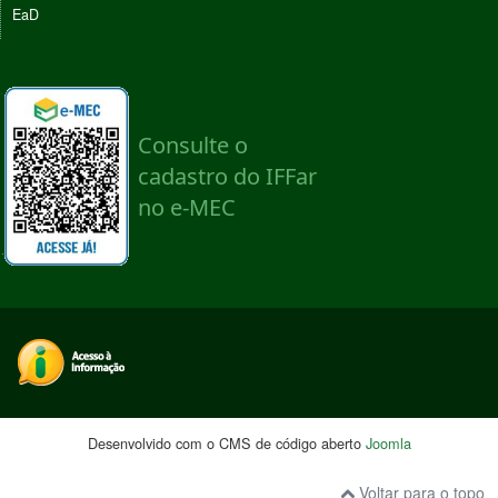
EaD
Desenvolvido com o CMS de código aberto
Joomla
Voltar para o topo