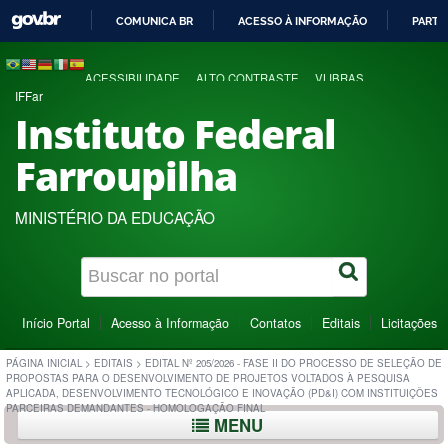
COMUNICA BR
ACESSO À INFORMAÇÃO
PARTI
IR
PARA
ACESSIBILIDADE
ALTO CONTRASTE
VLIBRAS
O
IFFar
CONTEÚDO
Instituto Federal
Farroupilha
MINISTÉRIO DA EDUCAÇÃO
Início Portal
Acesso à Informação
Contatos
Editais
Licitações
PÁGINA INICIAL
>
EDITAIS
>
EDITAL Nº 205/2026 - FASE II DO PROCESSO DE SELEÇÃO DE
PROPOSTAS PARA O DESENVOLVIMENTO DE PROJETOS VOLTADOS À PESQUISA
APLICADA, DESENVOLVIMENTO TECNOLÓGICO E INOVAÇÃO (PD&I) COM INSTITUIÇÕES
PARCEIRAS DEMANDANTES - HOMOLOGAÇÃO FINAL
MENU