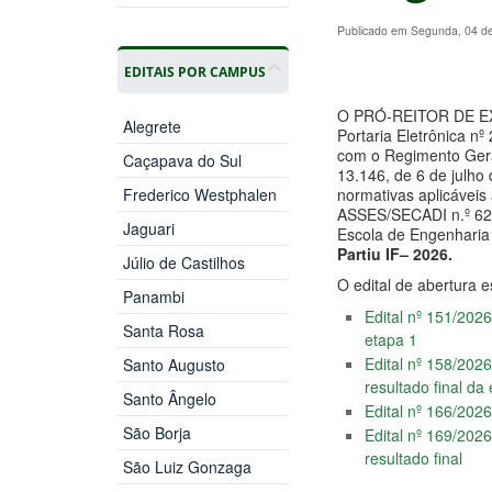
Publicado em Segunda, 04 d
EDITAIS POR CAMPUS
O PRÓ-REITOR DE E
Alegrete
Portaria Eletrônica nº
com o Regimento Geral
Caçapava do Sul
13.146, de 6 de julho
Frederico Westphalen
normativas aplicávei
ASSES/SECADI n.º 629
Jaguari
Escola de Engenharia
Partiu IF– 2026.
Júlio de Castilhos
O edital de abertura e
Panambi
Edital nº 151/2026
Santa Rosa
etapa 1
Edital nº 158/2026
Santo Augusto
resultado final d
Santo Ângelo
Edital nº 166/2026
São Borja
Edital nº 169/2026
resultado final
São Luiz Gonzaga