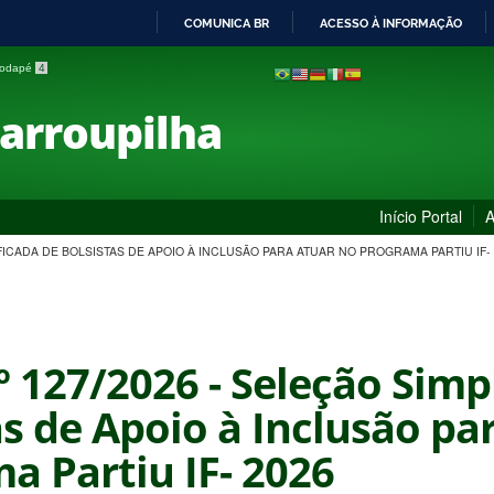
COMUNICA BR
ACESSO À INFORMAÇÃO
IR
 rodapé
4
PARA
O
Farroupilha
CONTEÚDO
Início Portal
A
LIFICADA DE BOLSISTAS DE APOIO À INCLUSÃO PARA ATUAR NO PROGRAMA PARTIU IF-
º 127/2026 - Seleção Simp
as de Apoio à Inclusão pa
a Partiu IF- 2026