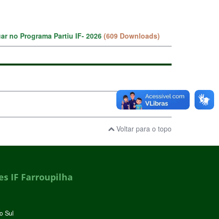
uar no Programa Partiu IF- 2026
(609 Downloads)
Voltar para o topo
s IF Farroupilha
o Sul