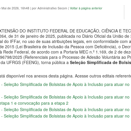
e Mai de 2026, 16h48
|
por Administrativo Secom
|
Voltar à página anterior
XTENSÃO DO INSTITUTO FEDERAL DE EDUCAÇÃO, CIÊNCIA E TECN
 264, de 31 de janeiro de 2025, publicada no Diário Oficial da União d
 do IFFar, no uso de suas atribuições legais, em conformidade com a C
 de 2015 (Lei Brasileira de Inclusão da Pessoa com Deficiência), o De
s à Rede Federal, de acordo com a Portaria MEC n.º 1.169, de 2 de d
6798/2025 (Referenciais para o Processo de Adesão Voluntária ao Pr
 da UFRGS (FEENG), torna pública a
Seleção Simplificada de Bolsi
stá disponível nos anexos desta página. Acesse outros editais referent
 - Seleção Simplificada de Bolsistas de Apoio à Inclusão para atuar no
 - Seleção Simplificada de Bolsistas de Apoio à Inclusão para atuar n
a etapa 1 e convocação para a etapa 2
 - Seleção Simplificada de Bolsistas de Apoio à Inclusão para atuar no
 - Seleção Simplificada de Bolsistas de Apoio à Inclusão para atuar n