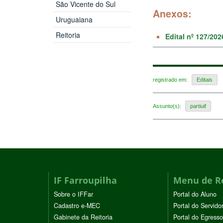
São Vicente do Sul
Anexos:
Uruguaiana
Reitoria
Edital nº 127/20
registrado em:
Editais
Assunto(s):
partiuif
IF Farroupilha
Menu de R
Sobre o IFFar
Portal do Aluno
Cadastro e-MEC
Portal do Servido
Gabinete da Reitoria
Portal do Egresso