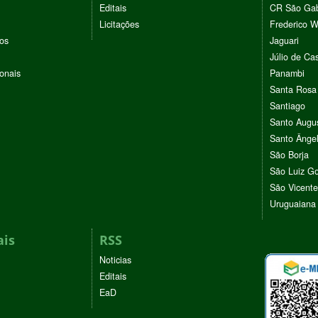
Editais
CR São Gab
Licitações
Frederico 
vos
Jaguari
Júlio de Cas
ionais
Panambi
Santa Rosa
Santiago
Santo Augu
Santo Ânge
São Borja
São Luiz G
São Vicente
Uruguaiana
ais
RSS
Noticias
Editais
EaD