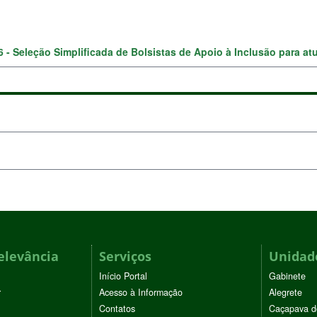
26 - Seleção Simplificada de Bolsistas de Apoio à Inclusão para at
elevância
Serviços
Unidade
Início Portal
Gabinete
r
Acesso à Informação
Alegrete
Contatos
Caçapava d