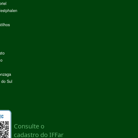
riel
Westphalen
tilhos
sto
lo
onzaga
 do Sul