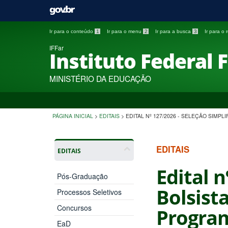
Ir para o conteúdo
1
Ir para o menu
2
Ir para a busca
3
Ir para o
IFFar
Instituto Federal 
MINISTÉRIO DA EDUCAÇÃO
PÁGINA INICIAL
>
EDITAIS
>
EDITAL Nº 127/2026 - SELEÇÃO SIMP
EDITAIS
EDITAIS
Edital n
Pós-Graduação
Bolsist
Processos Seletivos
Concursos
Program
EaD