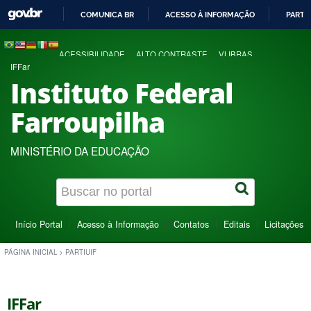
COMUNICA BR
ACESSO À INFORMAÇÃO
PARTI
IR
PARA
ACESSIBILIDADE
ALTO CONTRASTE
VLIBRAS
O
IFFar
CONTEÚDO
Instituto Federal
Farroupilha
MINISTÉRIO DA EDUCAÇÃO
Início Portal
Acesso à Informação
Contatos
Editais
Licitações
PÁGINA INICIAL
>
PARTIUIF
IFFar