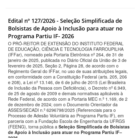
Edital nº 127/2026 - Seleção Simplificada de
Bolsistas de Apoio à Inclusão para atuar no
Programa Partiu IF- 2026
O PRÓ-REITOR DE EXTENSÃO DO INSTITUTO FEDERAL
DE EDUCAÇÃO, CIÊNCIA E TECNOLOGIA FARROUPILHA
(IFFar), nomeado pela Portaria Eletrônica nº 264, de 31 de
janeiro de 2025, publicada no Diário Oficial da União de 3 de
fevereiro de 2025, Seção 2, Página 28, de acordo com o
Regimento Geral do IFFar, no uso de suas atribuições legais,
em conformidade com a Constituição Federal (arts. 205, 206
e 208), a Lei nº 13.146, de 6 de julho de 2015 (Lei Brasileira
de Inclusão da Pessoa com Deficiência), o Decreto nº 6.949,
de 25 de agosto de 2009 e demais normativas aplicáveis à
Rede Federal, de acordo com a Portaria MEC n.º 1.169, de 2
de dezembro de 2024; com o Documento Orientador da
ASSES/SECADI n.º 6296798/2025 (Referenciais para o
Processo de Adesão Voluntária ao Programa Partiu IF), em
parceria com a Fundação Escola de Engenharia da UFRGS
(FEENG), torna pública a
Seleção Simplificada de Bolsistas
de Apoio à Inclusão para atuar no Programa Partiu IF–
2026.