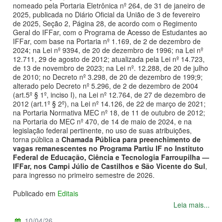
nomeado pela Portaria Eletrônica nº 264, de 31 de janeiro de
2025, publicada no Diário Oficial da União de 3 de fevereiro
de 2025, Seção 2, Página 28, de acordo com o Regimento
Geral do IFFar, com o Programa de Acesso de Estudantes ao
IFFar, com base na Portaria nº 1.169, de 2 de dezembro de
2024; na Lei nº 9394, de 20 de dezembro de 1996; na Lei nº
12.711, 29 de agosto de 2012; atualizada pela Lei nº 14.723,
de 13 de novembro de 2023; na Lei nº. 12.288, de 20 de julho
de 2010; no Decreto nº 3.298, de 20 de dezembro de 199;9;
alterado pelo Decreto nº 5.296, de 2 de dezembro de 2004
(art.5º § 1º, inciso I), na Lei nº 12.764, de 27 de dezembro de
2012 (art.1º § 2º), na Lei nº 14.126, de 22 de março de 2021;
na Portaria Normativa MEC nº 18, de 11 de outubro de 2012;
na Portaria do MEC nº 470, de 14 de maio de 2024, e na
legislação federal pertinente, no uso de suas atribuições,
torna pública a
Chamada Pública para preenchimento de
vagas remanescentes no Programa Partiu IF no Instituto
Federal de Educação, Ciência e Tecnologia Farroupilha —
IFFar, nos Campi Júlio de Castilhos e São Vicente do Sul
,
para ingresso no primeiro semestre de 2026.
Publicado em
Editais
Leia mais...
10/04/26