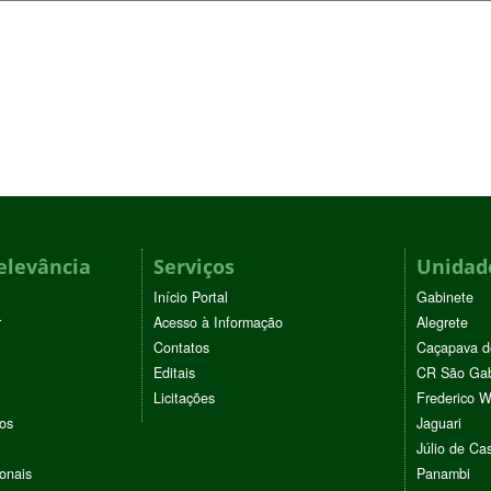
elevância
Serviços
Unidade
Início Portal
Gabinete
r
Acesso à Informação
Alegrete
Contatos
Caçapava d
Editais
CR São Gab
Licitações
Frederico 
vos
Jaguari
Júlio de Cas
ionais
Panambi