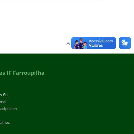
Voltar para o topo
s IF Farroupilha
o Sul
riel
Westphalen
tilhos