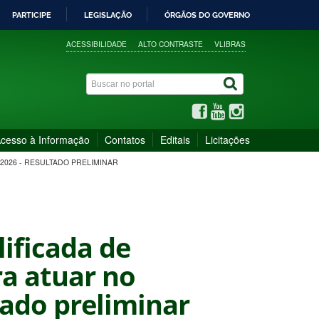
PARTICIPE
LEGISLAÇÃO
ÓRGÃOS DO GOVERNO
ACESSIBILIDADE
ALTO CONTRASTE
VLIBRAS
cesso à Informação
Contatos
Editais
Licitações
 2026 - RESULTADO PRELIMINAR
lificada de
ra atuar no
tado preliminar