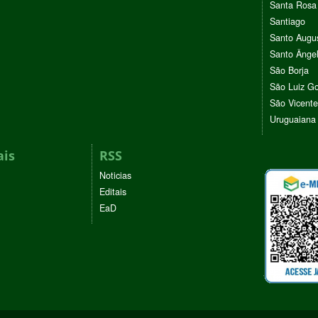
Santa Rosa
Santiago
Santo Augu
Santo Ânge
São Borja
São Luiz G
São Vicente
Uruguaiana
ais
RSS
Noticias
Editais
EaD