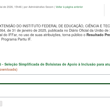
Mai de 2026, 15h46
|
por Administrativo Secom
|
Voltar à página anterior
XTENSÃO DO INSTITUTO FEDERAL DE EDUCAÇÃO, CIÊNCIA E TECN
 264, de 31 de janeiro de 2025, publicada no Diário Oficial da União d
 do IFFar, no uso de suas atribuições, torna público o
Resultado Pre
 Programa Partiu IF.
26 - Seleção Simplificada de Bolsistas de Apoio à Inclusão para at
Downloads)