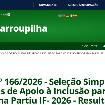
COMUNICA BR
ACESSO À INFORMAÇÃO
IR
 rodapé
4
PARA
O
Farroupilha
CONTEÚDO
Início Portal
A
LIFICADA DE BOLSISTAS DE APOIO À INCLUSÃO PARA ATUAR NO PROGRAMA PARTIU IF-
º 166/2026 - Seleção Simp
as de Apoio à Inclusão pa
a Partiu IF- 2026 - Resul