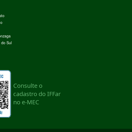
sto
lo
onzaga
 do Sul