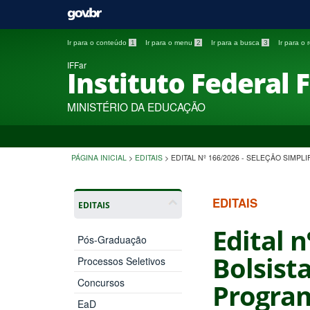
Ir para o conteúdo
1
Ir para o menu
2
Ir para a busca
3
Ir para o
IFFar
Instituto Federal 
MINISTÉRIO DA EDUCAÇÃO
PÁGINA INICIAL
>
EDITAIS
>
EDITAL Nº 166/2026 - SELEÇÃO SIMP
EDITAIS
EDITAIS
Edital n
Pós-Graduação
Bolsist
Processos Seletivos
Concursos
Program
EaD