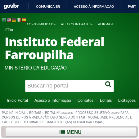
COMUNICA BR
ACESSO À INFORMAÇÃO
PARTI
IR
PARA
ACESSIBILIDADE
ALTO CONTRASTE
VLIBRAS
O
IFFar
CONTEÚDO
Instituto Federal
Farroupilha
MINISTÉRIO DA EDUCAÇÃO
Início Portal
Acesso à Informação
Contatos
Editais
Licitações
PÁGINA INICIAL
>
EDITAIS
>
EDITAL Nº 282/2025 - PROCESSO SELETIVO 2025/2 PARA
CURSOS DE PÓS-GRADUAÇÃO LATO SENSU DO IFFAR - MODALIDADE PRESENCIAL E
EAD - LISTA PRELIMINAR DE CANDIDATOS(AS) CLASSIFICADOS(AS)
MENU